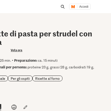
Accedi
Inizia una ricerca
tte di pasta per strudel con
a
Vota ora
Preparazione:
25 min. •
ca. 15 minuti
onali per persona:
proteine 23 g, grassi 28 g, carboidrati 19 g,
pale
Per gli ospiti
Ricette al forno