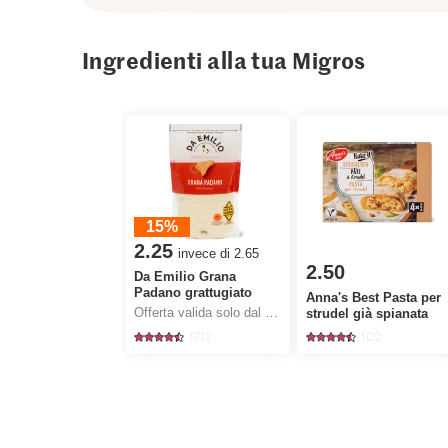
Ingredienti alla tua Migros
15%
2.25
invece di 2.65
2.50
Da Emilio Grana
Padano grattugiato
Anna's Best Pasta per
Offerta valida solo dal 6.8 al 12.8.2026, fino a esaurimento dello stock.
strudel già spianata
1712
102