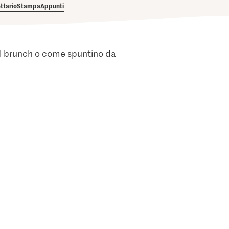
ettario
Stampa
Appunti
 il brunch o come spuntino da