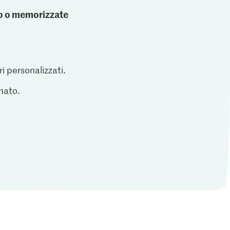
ato o memorizzate
ri personalizzati.
inato.