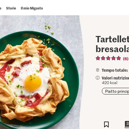
e
Storie
Il mio Migusto
Tartelle
bresaol
(6)
Tempo totale:
Valori nutrizi
420 kcal
Piatto princi