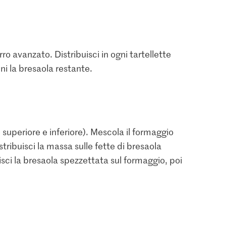
rro avanzato. Distribuisci in ogni tartellette
ni la bresaola restante.
e superiore e inferiore). Mescola il formaggio
1.05
tribuisci la massa sulle fette di bresaola
1.20
Jura Sel Sale iodato e
isci la bresaola spezzettata sul formaggio, poi
Burro
Migros Erba cipollina
fluorato
24
662
1235