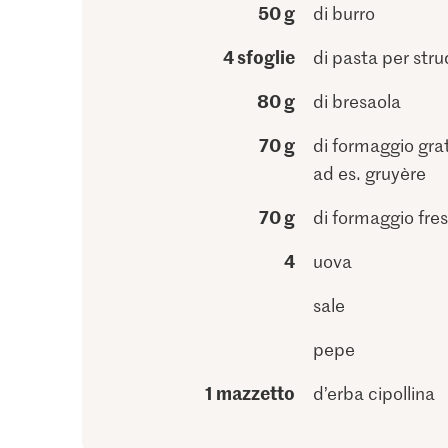
50 g
di burro
4 sfoglie
di pasta per stru
80 g
di bresaola
70 g
di formaggio gra
ad es. gruyère
70 g
di formaggio fre
4
uova
sale
pepe
1 mazzetto
d’erba cipollina