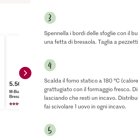
Spennella i bordi delle sfoglie con il bu
una fetta di bresaola. Taglia a pezzetti
Scalda il forno statico a 180 °C (calor
5.50
1.50
grattugiato con il formaggio fresco. Dis
3.85
M-Budget Bresaola
M-Budget Formaggio
lasciando che resti un incavo. Distribu
Bresaola
fresco Nature
Die Butter 
216
1889
27
fai scivolare 1 uovo in ogni incavo.