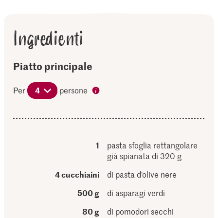
Ingredienti
Piatto principale
Per
4
persone
1
pasta sfoglia rettangolare
già spianata di 320 g
4 cucchiaini
di pasta d’olive nere
500 g
di asparagi verdi
80 g
di pomodori secchi