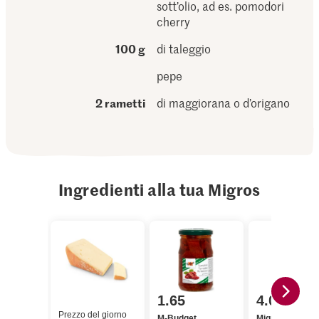
sott’olio, ad es. pomodori
cherry
100 g
di taleggio
pepe
2 rametti
di maggiorana o d’origano
Ingredienti alla tua Migros
1.65
4.00
Prezzo del giorno
M-Budget
Migros Asparag