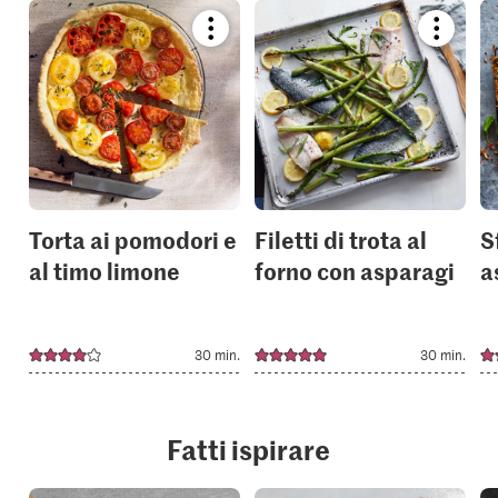
Bookmark
Bookmar
recipe
recipe
or
or
add
add
it
it
to
to
your
your
collections.
collection
Torta ai pomodori e
Filetti di trota al
S
al timo limone
forno con asparagi
a
30 min.
30 min.
Fatti ispirare