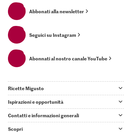
Abbonati alla newsletter
Seguici su Instagram
Abonnati al nostro canale YouTube
Ricette Migusto
App Migusto
Ispirazioni e opportunità
Oggi cucino
Trucchi & astuzie
Contatti e informazioni generali
Piatti principali
Storie
Domande su Migusto
Scopri