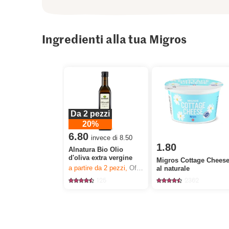
Ingredienti alla tua Migros
Da 2 pezzi
20%
6.80
invece di 8.50
1.80
Alnatura Bio Olio
d'oliva extra vergine
Migros Cottage Chees
a partire da 2
pezzi,
Offerta valida solo dal 6.8 al 12.8.2026, fino a esaurimento dello stock.
al naturale
125
2362