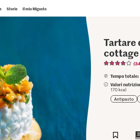
e
Storie
Il mio Migusto
Tartare 
cottage
(3
Tempo totale:
Valori nutrizi
170 kcal
Antipasto