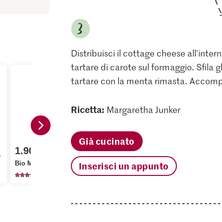
Distribuisci il cottage cheese all'inte
tartare di carote sul formaggio. Sfila gl
tartare con la menta rimasta. Accomp
Ricetta:
Margaretha Junker
Già cucinato
1.90
1.95
1.95
e
Bio Menta piperita
Inserisci un appunto
Migros Carote
Thomy Sen
238
4263
47