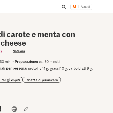
Accedi
Inizia una ricerca
di carote e menta con
 cheese
4)
Vota ora
Preparazione:
30 min. •
ca. 30 minuti
onali per persona:
proteine 11 g, grassi 10 g, carboidrati 9 g,
Per gli ospiti
Ricette di primavera