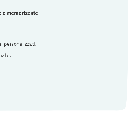
ato o memorizzate
ri personalizzati.
inato.