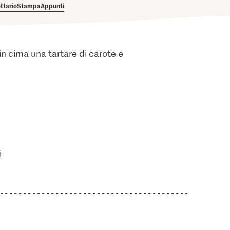
ettario
Stampa
Appunti
in cima una tartare di carote e
i