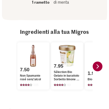
1 rametto
di menta
Ingredienti alla tua Migros
7.95
7.50
Sélection Bio
1.90
Non Spumante
Gelato in barattolo
rosé senz'alcol
Sorbetto limone e
Bio Menta piper
limetta
225
60
239