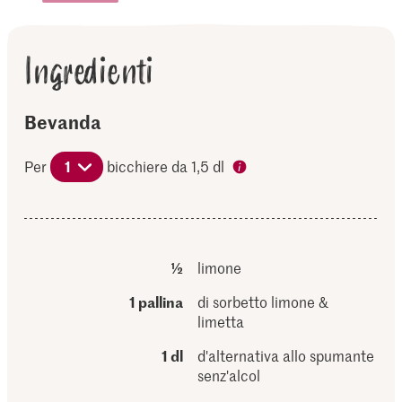
Ingredienti
Bevanda
Per
1
bicchiere da 1,5 dl
½
limone
1 pallina
di sorbetto limone &
limetta
1 dl
d'alternativa allo spumante
senz'alcol