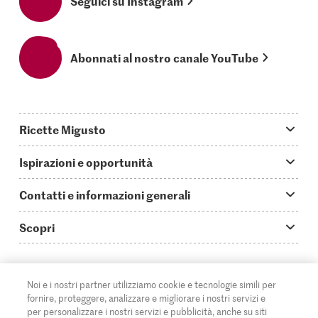
Seguici su Instagram
Abonnati al nostro canale YouTube
Ricette Migusto
App Migusto
Ispirazioni e opportunità
Oggi cucino
Trucchi & astuzie
Contatti e informazioni generali
Piatti principali
Storie
Domande su Migusto
Scopri
Ricette semplici & veloci
Video How to
Guida alle abbreviazioni
Supermercato
Aperitivi
IT
Glossario degli ingredienti
DE
FR
Contatti
Migros Online
Noi e i nostri partner utilizziamo cookie e tecnologie simili per
fornire, proteggere, analizzare e migliorare i nostri servizi e
Ricette al forno
Login Migusto
Pubblicità
A proposito della Migros
per personalizzare i nostri servizi e pubblicità, anche su siti