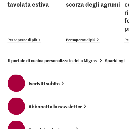
tavolata estiva
scorza degli agrumi
c
r
f
p
Per saperne di più
Per saperne di più
Pe
Il portale di cucina personalizzato della Migros
Sparkling R
Iscriviti subito
Abbonati alla newsletter