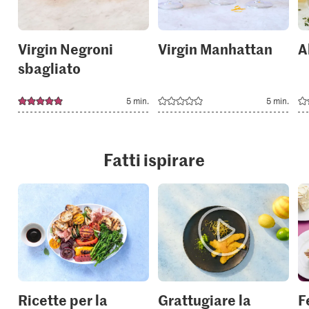
Virgin Negroni
Virgin Manhattan
A
sbagliato
5 min.
5 min.
Fatti ispirare
Ricette per la
Grattugiare la
F