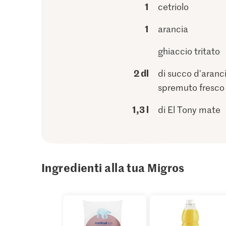
1
cetriolo
1
arancia
ghiaccio tritato
2 dl
di succo d'aranc
spremuto fresco
1,3 l
di El Tony mate
Ingredienti alla tua Migros