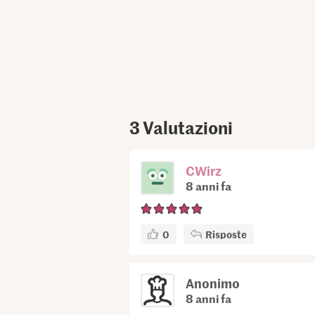
3
Valutazioni
CWirz
8 anni fa
0
Risposte
Anonimo
8 anni fa