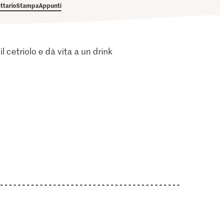
ettario
Stampa
Appunti
l cetriolo e dà vita a un drink