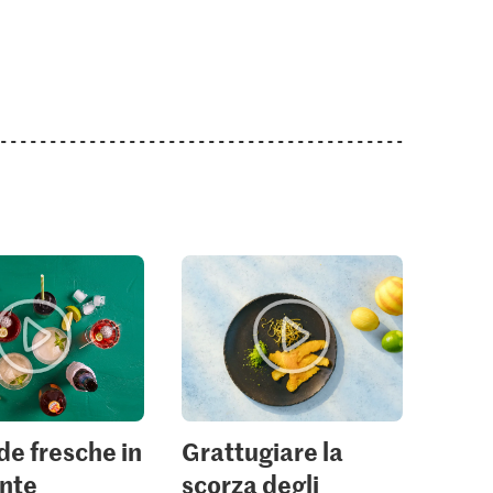
 bionde
0
e fresche in
Grattugiare la
ante
scorza degli