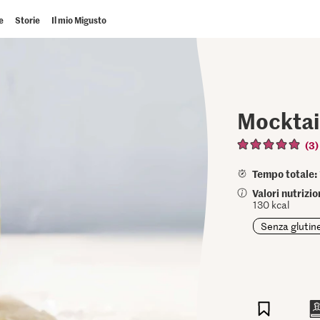
e
Storie
Il mio Migusto
Mocktail
(3)
Tempo totale:
Valori nutrizio
130 kcal
Senza glutin