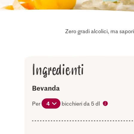
Zero gradi alcolici, ma sapori
Ingredienti
Bevanda
4
Per
bicchieri da 5 dl