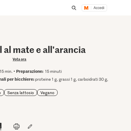
Accedi
Inizia una ricerca
 al mate e all'arancia
Vota ora
Preparazione:
15 min. •
15 minuti
nali per bicchiere:
proteine 1 g, grassi 1 g, carboidrati 30 g,
e
Senza lattosio
Vegano