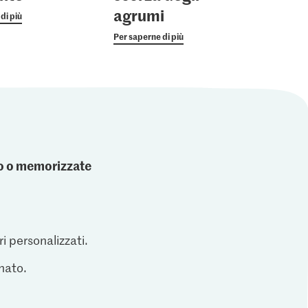
agrumi
di più
Per saperne di più
ato o memorizzate
ri personalizzati.
inato.