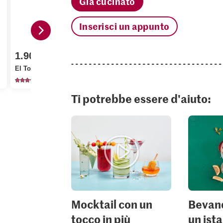
Già cucinato
Inserisci un appunto
1.90
3.10
Prezzo del giorno
El Tony Mate Mate
Migros Cetrioli
Bio Arance
1148
7055
52
Ti potrebbe essere d'aiuto:
Mocktail con un
Bevand
tocco in più
un ist