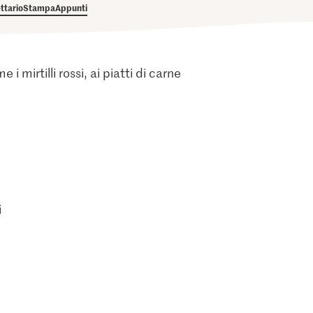
ettario
Stampa
Appunti
i mirtilli rossi, ai piatti di carne
i