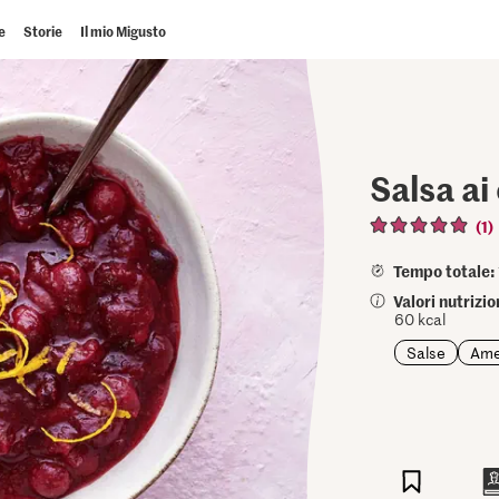
e
Storie
Il mio Migusto
Salsa ai
(1)
Tempo totale:
Valori nutrizi
60 kcal
Salse
Ame