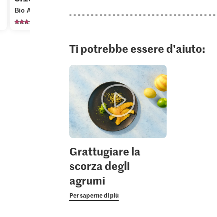
Bio Arance bionde
523
Ti potrebbe essere d'aiuto:
Grattugiare la
scorza degli
agrumi
Per saperne di più