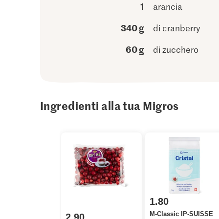
1
arancia
340 g
di cranberry
60 g
di zucchero
Ingredienti alla tua Migros
1.80
M-Classic IP-SUISSE
2.90