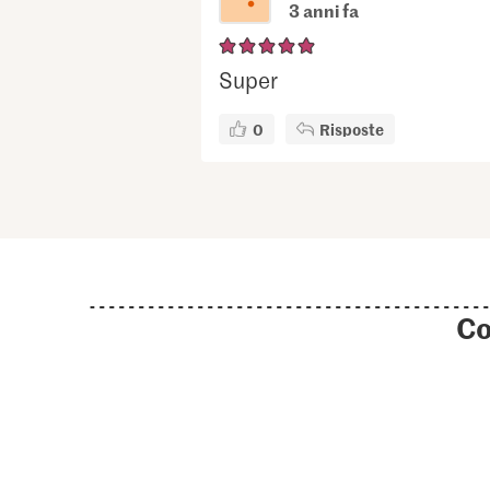
3 anni fa
Super
0
Risposte
Co