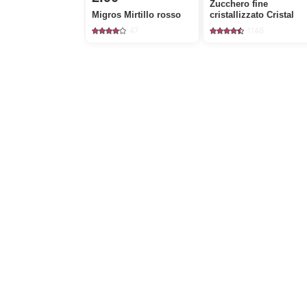
Zucchero fine
Migros Mirtillo rosso
cristallizzato Cristal
47
1146