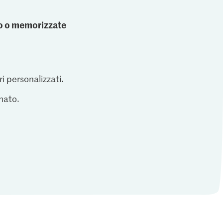
ato o memorizzate
ri personalizzati.
inato.