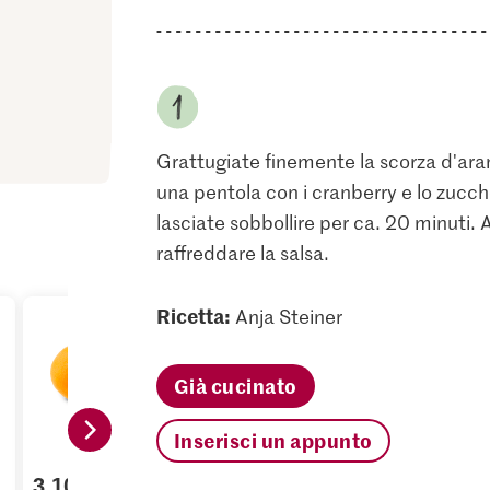
Grattugiate finemente la scorza d'ara
una pentola con i cranberry e lo zucch
lasciate sobbollire per ca. 20 minuti. 
raffreddare la salsa.
Ricetta:
Anja Steiner
Già cucinato
Inserisci un appunto
3.10