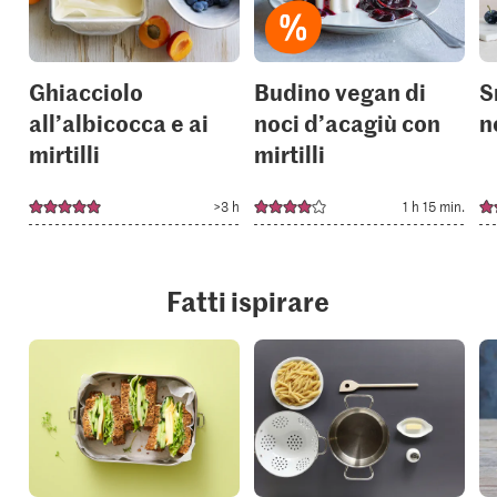
collections.
collection
Ghiacciolo
Budino vegan di
S
all’albicocca e ai
noci d’acagiù con
n
mirtilli
mirtilli
>3 h
1 h 15 min.
Fatti ispirare