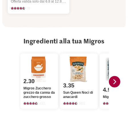
Offerta valida solo dal 6.8 al 12.8.2026, fino a esaurimento dello stock.
18
Ingredienti alla tua Migros
2.30
3.35
Migros Zucchero
4.95
grezzo da canna da
Sun Queen Noci di
zucchero grosso
anacardi
Migros Mirtilli
432
985
1793