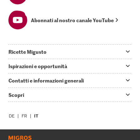
Abonnati al nostro canale YouTube
Ricette Migusto
App Migusto
Ispirazioni e opportunità
Oggi cucino
Trucchi & astuzie
Contatti e informazioni generali
Piatti principali
Storie
Domande su Migusto
Scopri
Ricette semplici & veloci
Video How to
Guida alle abbreviazioni
Supermercato
Aperitivi
IT
Glossario degli ingredienti
DE
FR
Contatti
Migros Online
Ricette al forno
Login Migusto
Pubblicità
A proposito della Migros