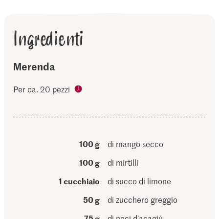
Ingredienti
Merenda
Per ca. 20 pezzi
100 g
di mango secco
100 g
di mirtilli
1 cucchiaio
di succo di limone
50 g
di zucchero greggio
75 g
di noci d’acagiù