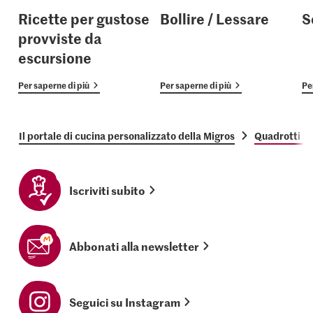
Ricette per gustose
Bollire / Lessare
S
provviste da
escursione
Per saperne di più
Per saperne di più
Pe
Il portale di cucina personalizzato della Migros
Quadrotti all
Iscriviti subito
Abbonati alla newsletter
Seguici su Instagram