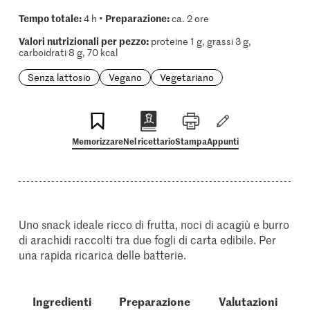
Tempo totale:
Preparazione:
4 h •
ca. 2 ore
Valori nutrizionali per pezzo:
proteine 1 g, grassi 3 g,
carboidrati 8 g, 70 kcal
Senza lattosio
Vegano
Vegetariano
Memorizzare
Nel ricettario
Stampa
Appunti
Uno snack ideale ricco di frutta, noci di acagiù e burro
di arachidi raccolti tra due fogli di carta edibile. Per
una rapida ricarica delle batterie.
Ingredienti
Preparazione
Valutazioni