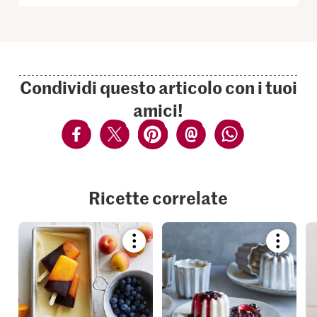
Condividi questo articolo con i tuoi
amici!
Ricette correlate
Bookmark
Bookmar
recipe
recipe
or
or
add
add
it
it
to
to
your
your