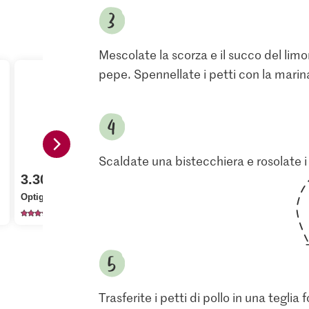
Mescolate la scorza e il succo del limone,
pepe. Spennellate i petti con la marin
Scaldate una bistecchiera e rosolate i 
2.20
3.30
2.95
Migros Oli
Optigal Fettine di pollo
Bio Limoni
Amphisis c
1314
1351
18
Trasferite i petti di pollo in una tegli