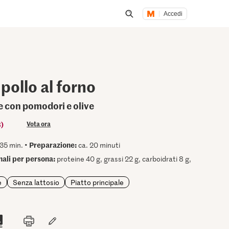
Accedi
Inizia una ricerca
 pollo al forno
ne con pomodori e olive
3)
Vota ora
Preparazione:
35 min. •
ca. 20 minuti
onali per persona:
proteine 40 g, grassi 22 g, carboidrati 8 g,
e
Senza lattosio
Piatto principale