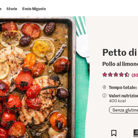
e
Storie
Il mio Migusto
Petto di
Pollo al limo
(3
Tempo totale:
Valori nutrizi
400 kcal
Senza glutin