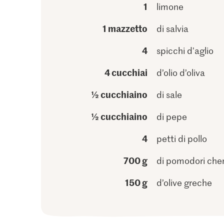
1
limone
1 mazzetto
di salvia
4
spicchi d'aglio
4 cucchiai
d’olio d’oliva
½ cucchiaino
di sale
½ cucchiaino
di pepe
4
petti di pollo
700 g
di pomodori cher
150 g
d’olive greche