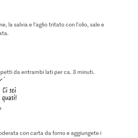
 la salvia e l'aglio tritato con l'olio, sale e
ata.
petti da entrambi lati per ca. 3 minuti.
1.05
2.20
ve greche
Jura Sel Sale iodato e
Ci sei
on nocciolo
Migros Salvia
fluorato
6
quasi!
120
1241
a foderata con carta da forno e aggiungete i