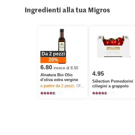
Ingredienti alla tua Migros
Da 2 pezzi
20%
6.80
invece di 8.50
4.95
Alnatura Bio Olio
d'oliva extra vergine
Sélection Pomodorini
a partire da 2
pezzi,
Offerta valida solo dal 6.8 al 12.8.2026, fino a esaurimento dello stock.
ciliegini a grappolo
125
319