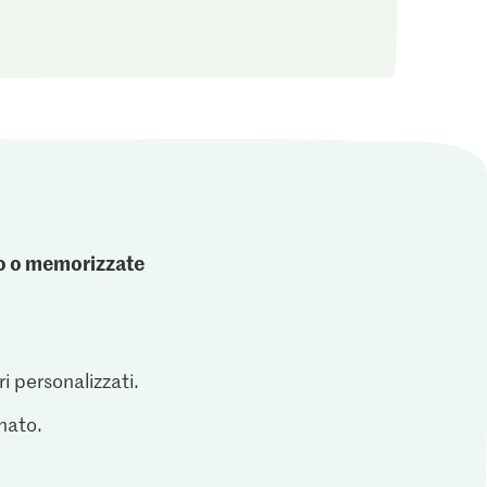
ato o memorizzate
ri personalizzati.
inato.