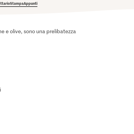
ettario
Stampa
Appunti
one e olive, sono una prelibatezza
i