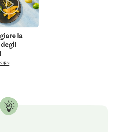
giare la
 degli
i
di più