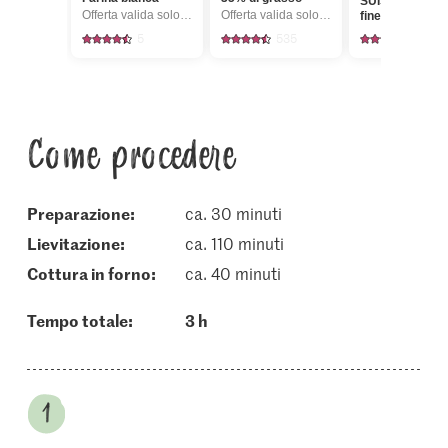
SUISSE Zucche
Offerta valida solo dal 6.8 al 12.8.2026, fino a esaurimento dello stock.
Offerta valida solo dal 6.8 al 12.8.2026, fino a esaurimento dello stock.
fine cristallizza
Cristal
5
535
1146
Come procedere
Preparazione:
ca. 30 minuti
lievitazione:
ca. 110 minuti
cottura in forno:
ca. 40 minuti
Tempo totale:
3 h