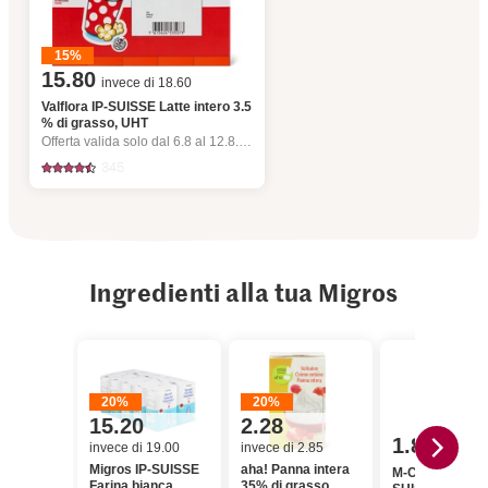
15%
15.80
invece di 18.60
Valflora IP-SUISSE Latte intero 3.5
% di grasso, UHT
Offerta valida solo dal 6.8 al 12.8.2026, fino a esaurimento dello stock.
345
Ingredienti alla tua Migros
20%
20%
15.20
2.28
1.80
invece di 19.00
invece di 2.85
Migros IP-SUISSE
aha! Panna intera
M-Classic IP-
Farina bianca
35% di grasso