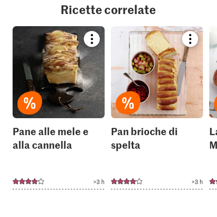
Ricette correlate
Bookmark
Bookmar
recipe
recipe
or
or
add
add
it
it
to
to
your
your
collections.
collection
Pane alle mele e
Pan brioche di
L
alla cannella
spelta
M
>3 h
>3 h