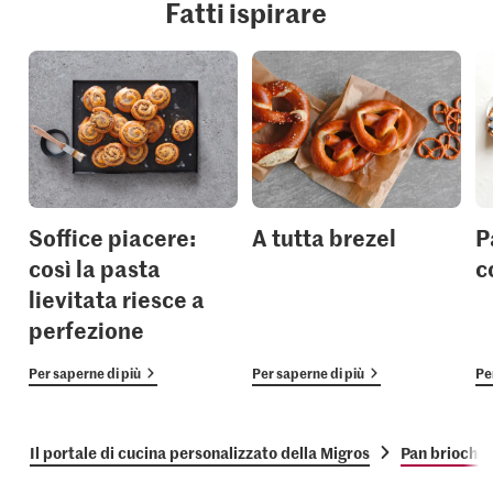
Fatti ispirare
Soffice piacere:
A tutta brezel
P
così la pasta
c
lievitata riesce a
perfezione
Per saperne di più
Per saperne di più
Pe
Il portale di cucina personalizzato della Migros
Pan brioche