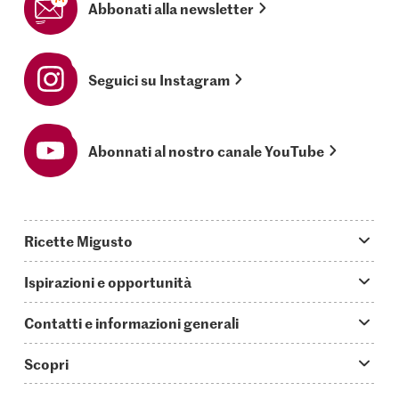
Abbonati alla newsletter
Seguici su Instagram
Abonnati al nostro canale YouTube
Ricette Migusto
App Migusto
Ispirazioni e opportunità
Oggi cucino
Trucchi & astuzie
Contatti e informazioni generali
Piatti principali
Storie
Domande su Migusto
Scopri
Ricette semplici & veloci
Video How to
Guida alle abbreviazioni
Supermercato