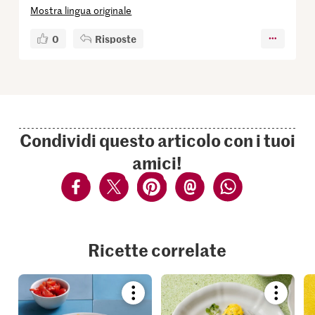
Mostra lingua originale
0
Risposte
Condividi questo articolo con i tuoi
amici!
Ricette correlate
Bookmark
Bookmar
recipe
recipe