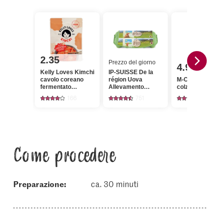
2.35
Prezzo del giorno
4.95
Kelly Loves Kimchi
IP-SUISSE De la
cavolo coreano
région Uova
M-Classic Olio 
fermentato
Allevamento
colza HOLL
piccante
all'aperto
166
751
349
Come procedere
Preparazione:
ca. 30 minuti