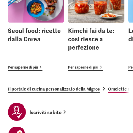
Seoul food: ricette
Kimchi fai da te:
L
dalla Corea
così riesce a
d
perfezione
Per saperne di più
Per saperne di più
Pe
Il portale di cucina personalizzato della Migros
Omelette co
Iscriviti subito