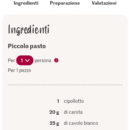
Ingredienti
Preparazione
Valutazioni
Ingredienti
Piccolo pasto
Per
1
persona
Per 1 pezzo
1
cipollotto
20 g
di carota
25 g
di cavolo bianco