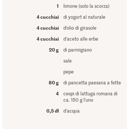
1
limone (solo la scorza)
4 cucchiai
di yogurt al naturale
4 cucchiai
d’olio di girasole
4 cucchiai
d’aceto alle erbe
20 g
di parmigiano
sale
pepe
80 g
di pancetta paesana a fette
4
cespi di lattuga romana di
ca. 150 g l’uno
0,5 dl
d’acqua