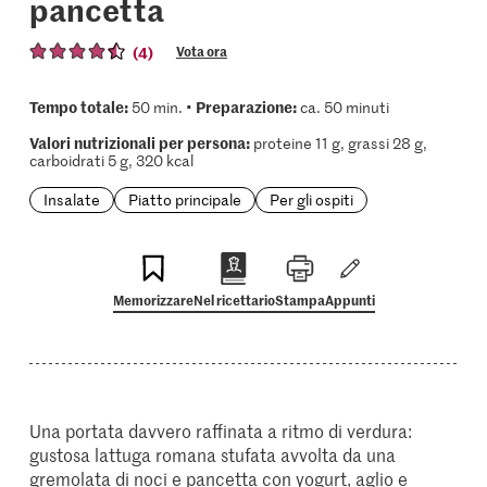
pancetta
(4)
Vota ora
Tempo totale:
Preparazione:
50 min. •
ca. 50 minuti
Valori nutrizionali per persona:
proteine 11 g, grassi 28 g,
carboidrati 5 g, 320 kcal
Insalate
Piatto principale
Per gli ospiti
Memorizzare
Nel ricettario
Stampa
Appunti
Una portata davvero raffinata a ritmo di verdura:
gustosa lattuga romana stufata avvolta da una
gremolata di noci e pancetta con yogurt, aglio e