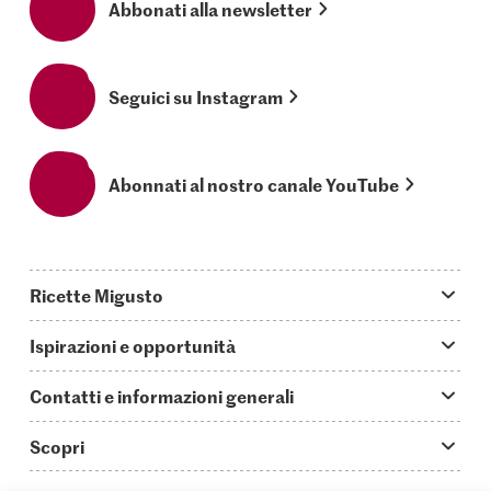
Abbonati alla newsletter
Seguici su Instagram
Abonnati al nostro canale YouTube
Ricette Migusto
App Migusto
Ispirazioni e opportunità
Oggi cucino
Trucchi & astuzie
Contatti e informazioni generali
Piatti principali
Storie
Domande su Migusto
Scopri
Ricette semplici & veloci
Video How to
Guida alle abbreviazioni
Supermercato