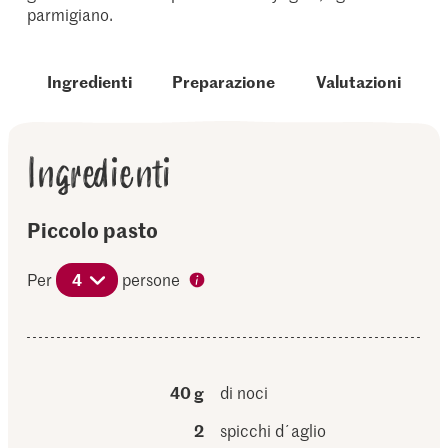
parmigiano.
Ingredienti
Preparazione
Valutazioni
Ingredienti
Piccolo pasto
Per
4
persone
40 g
di noci
2
spicchi d´aglio