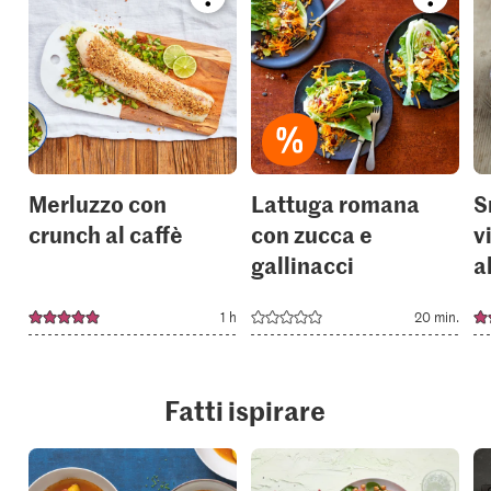
Bookmark
Bookmar
recipe
recipe
or
or
add
add
it
it
to
to
your
your
collections.
collection
Merluzzo con
Lattuga romana
S
crunch al caffè
con zucca e
v
gallinacci
a
1 h
20 min.
Fatti ispirare