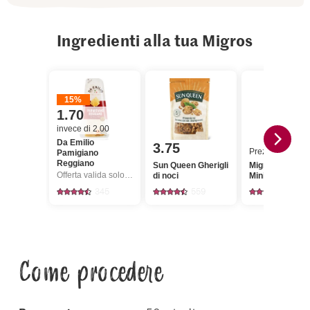
Ingredienti alla tua Migros
15%
1.70
invece di 2.00
Da Emilio
3.75
Prezzo del gior
Pamigiano
Reggiano
Sun Queen Gherigli
Migros Scarola
Offerta valida solo dal 6.8 al 12.8.2026, fino a esaurimento dello stock.
di noci
Mini verde
345
559
128
Come procedere