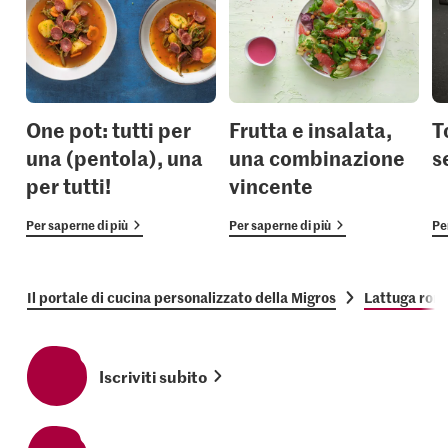
One pot: tutti per
Frutta e insalata,
T
una (pentola), una
una combinazione
s
per tutti!
vincente
Per saperne di più
Per saperne di più
Pe
Il portale di cucina personalizzato della Migros
Lattuga roma
Iscriviti subito