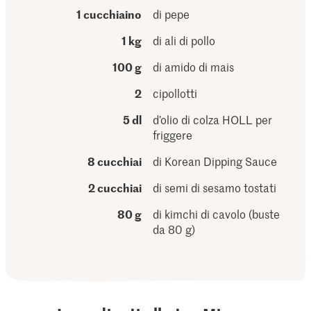
1 cucchiaino
di pepe
1 kg
di ali di pollo
100 g
di amido di mais
2
cipollotti
5 dl
d’olio di colza HOLL per
friggere
8 cucchiai
di Korean Dipping Sauce
2 cucchiai
di semi di sesamo tostati
80 g
di kimchi di cavolo (buste
da 80 g)