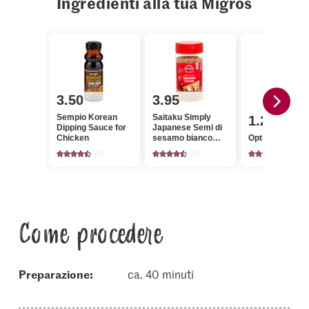
Ingredienti alla tua Migros
3.50
3.95
Sempio Korean
Saitaku Simply
1.20
Dipping Sauce for
Japanese Semi di
Chicken
sesamo bianco
Optigal Ali di po
tostati
48
90
375
Come procedere
Preparazione:
ca. 40 minuti