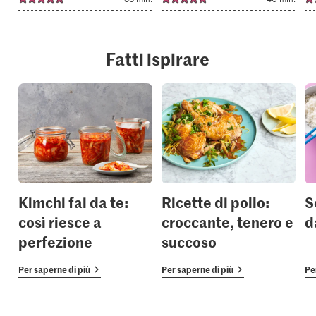
Fatti ispirare
Kimchi fai da te:
Ricette di pollo:
S
così riesce a
croccante, tenero e
d
perfezione
succoso
Per saperne di più
Per saperne di più
Pe