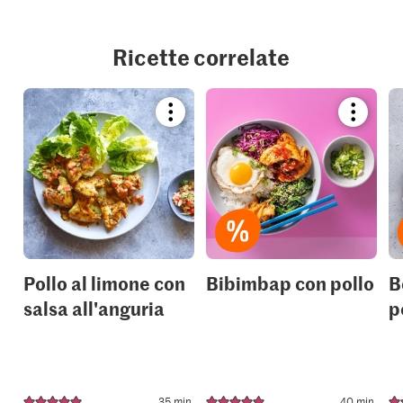
Ricette correlate
Bookmark
Bookmar
recipe
recipe
or
or
add
add
it
it
to
to
your
your
collections.
collection
Pollo al limone con
Bibimbap con pollo
B
salsa all'anguria
p
35 min.
40 min.