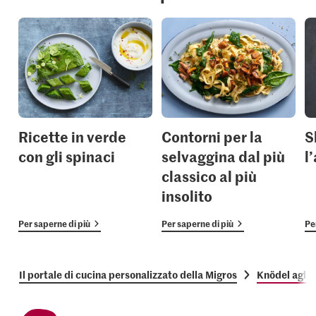
Ricette in verde
Contorni per la
S
con gli spinaci
selvaggina dal più
l
classico al più
insolito
Per saperne di più
Per saperne di più
Pe
Il portale di cucina personalizzato della Migros
Knödel agli 