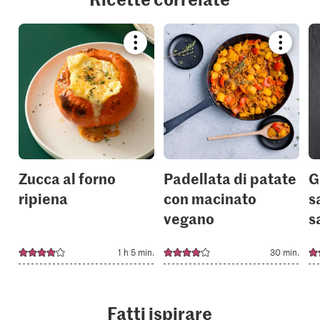
Bookmark
Bookmar
recipe
recipe
or
or
add
add
it
it
to
to
your
your
collections.
collection
Zucca al forno
Padellata di patate
G
ripiena
con macinato
s
vegano
s
1 h 5 min.
30 min.
Fatti ispirare