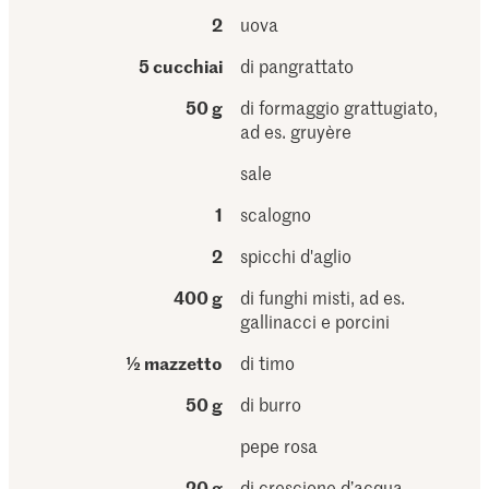
2
uova
5 cucchiai
di pangrattato
50 g
di formaggio grattugiato,
ad es. gruyère
sale
1
scalogno
2
spicchi d'aglio
400 g
di funghi misti, ad es.
gallinacci e porcini
½ mazzetto
di timo
50 g
di burro
pepe rosa
20 g
di crescione d’acqua