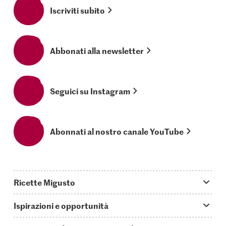
Iscriviti subito
Abbonati alla newsletter
Seguici su Instagram
Abonnati al nostro canale YouTube
Ricette Migusto
App Migusto
Ispirazioni e opportunità
Oggi cucino
Trucchi & astuzie