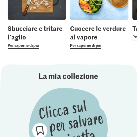
Sbucciare e tritare
Cuocere le verdure
T
l’aglio
al vapore
Pe
Per saperne di più
Per saperne di più
La mia collezione