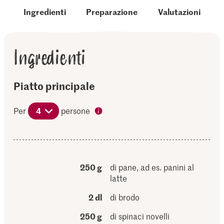
Ingredienti
Preparazione
Valutazioni
Ingredienti
Piatto principale
Per
4
persone
250 g
di pane, ad es. panini al
latte
2 dl
di brodo
250 g
di spinaci novelli