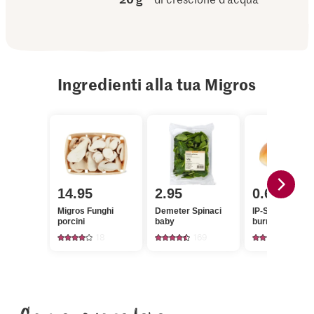
Ingredienti alla tua Migros
14.95
2.95
0.65
Migros Funghi
Demeter Spinaci
IP-SUISSE Panin
porcini
baby
burro
18
169
246