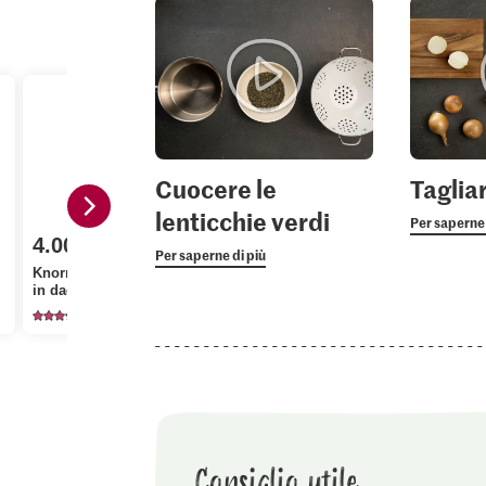
Cuocere le
Tagliar
lenticchie verdi
Per saperne 
4.00
4.50
1.60
Per saperne di più
Knorr Brodo di verdura
Ponti Aceto Balsamico
Bio Prezze
in dadi
di Modena
arricciato
174
113
46
Consiglio utile