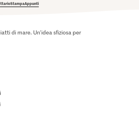
ettario
Stampa
Appunti
atti di mare. Un'idea sfiziosa per
i
i