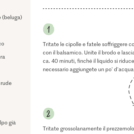
e (beluga)
co
Tritate le cipolle e fatele soffriggere 
con il balsamico. Unite il brodo e lasci
ura
ca. 40 minuti, finché il liquido si ridu
necessario aggiungete un po' d'acqua
crude
olpo già
Tritate grossolanamente il prezzemol