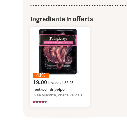
Ingrediente in offerta
41%
19.00
invece di 32.25
Tentacoli di polpo
in self-service, offerta valida solo dal 6.8 al 12.8.2026, fino a esaurimento dello stock.
7