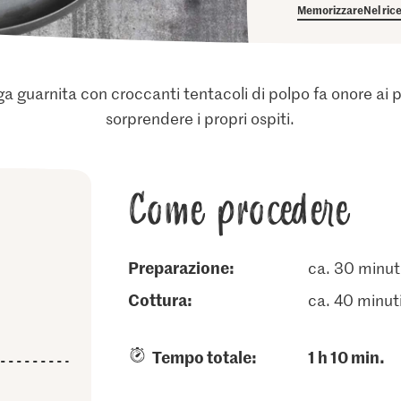
Memorizzare
Nel ric
ga guarnita con croccanti tentacoli di polpo fa onore ai pi
sorprendere i propri ospiti.
Come procedere
Preparazione:
ca. 30 minut
cottura:
ca. 40 minut
Tempo totale:
1 h 10 min.