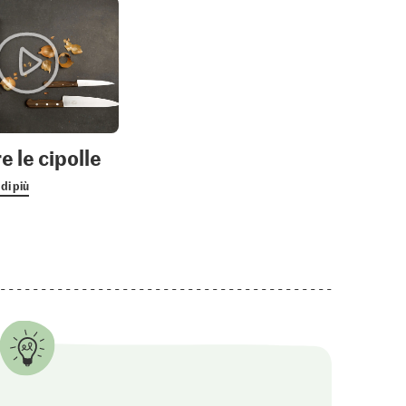
e le cipolle
di più
1.05
2.80
molo
Jura Sel Sale iodato e
M-Classic Pepe
fluorato
Confezione di ricarica
8
1242
137