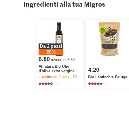
Ingredienti alla tua Migros
Da 2 pezzi
20%
6.80
invece di 8.50
Alnatura Bio Olio
4.20
d'oliva extra vergine
a partire da 2
pezzi,
Offerta valida solo dal 6.8 al 12.8.2026, fino a esaurimento dello stock.
Bio Lenticchie Beluga
125
130