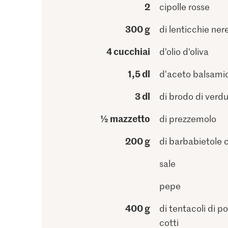
2
cipolle rosse
300 g
di lenticchie ner
4 cucchiai
d’olio d’oliva
1,5 dl
d’aceto balsami
3 dl
di brodo di verd
½ mazzetto
di prezzemolo
200 g
di barbabietole 
sale
pepe
400 g
di tentacoli di p
cotti