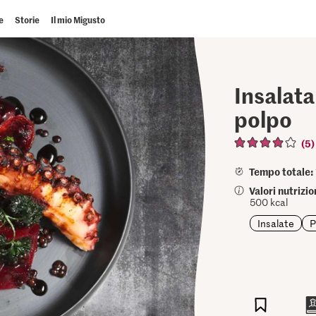
e
Storie
Il mio Migusto
Insalata
polpo
(5)
Tempo totale:
Valori nutrizi
500 kcal
Insalate
P