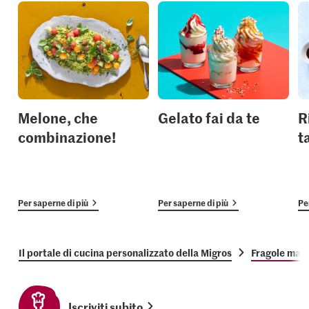
Melone, che
Gelato fai da te
R
combinazione!
t
Per saperne di più
Per saperne di più
Pe
Il portale di cucina personalizzato della Migros
Fragole mar
Iscriviti subito