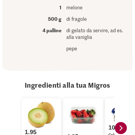
1
melone
500 g
di fragole
4 palline
di gelato da servire, ad es.
alla vaniglia
pepe
Ingredienti alla tua Migros
10.95
1.95