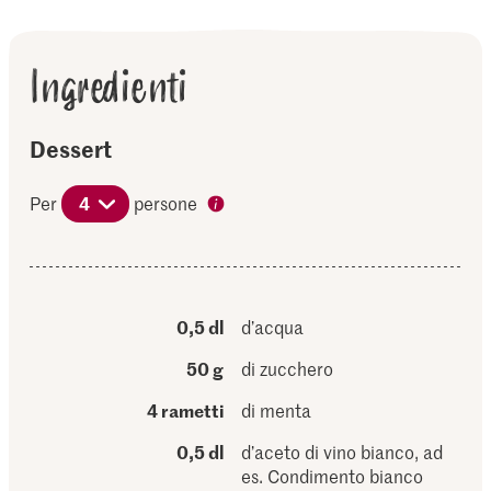
Ingredienti
Dessert
Per
4
persone
0,5 dl
d’acqua
50 g
di zucchero
4 rametti
di menta
0,5 dl
d’aceto di vino bianco, ad
es. Condimento bianco