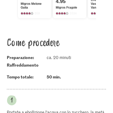
Crème d'or
4.95
Migros Melone
Vaschetta di ge
Galia
Migros Fragole
Vaniglia Bourb
659
3334
583
Come procedere
Preparazione:
ca. 20 minuti
raffreddamento
Tempo totale:
50 min.
Portate a ebollizione l'acqua con lo zucchero, la metà