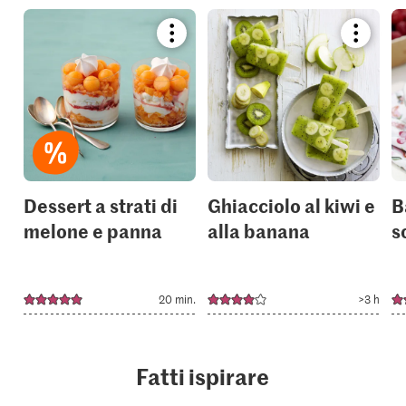
Bookmark
Bookmar
recipe
recipe
or
or
add
add
it
it
to
to
your
your
collections.
collection
Dessert a strati di
Ghiacciolo al kiwi e
B
melone e panna
alla banana
s
20 min.
>3 h
Fatti ispirare