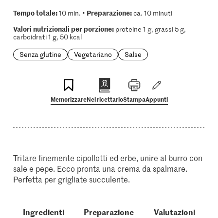
Tempo totale:
Preparazione:
10 min. •
ca. 10 minuti
Valori nutrizionali per porzione:
proteine 1 g, grassi 5 g,
carboidrati 1 g, 50 kcal
Senza glutine
Vegetariano
Salse
Memorizzare
Nel ricettario
Stampa
Appunti
Tritare finemente cipollotti ed erbe, unire al burro con
sale e pepe. Ecco pronta una crema da spalmare.
Perfetta per grigliate succulente.
Ingredienti
Preparazione
Valutazioni