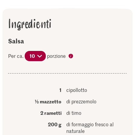
Ingredienti
Salsa
Per ca.
10
porzione
1
cipollotto
½ mazzetto
di prezzemolo
2 rametti
di timo
200 g
di formaggio fresco al
naturale