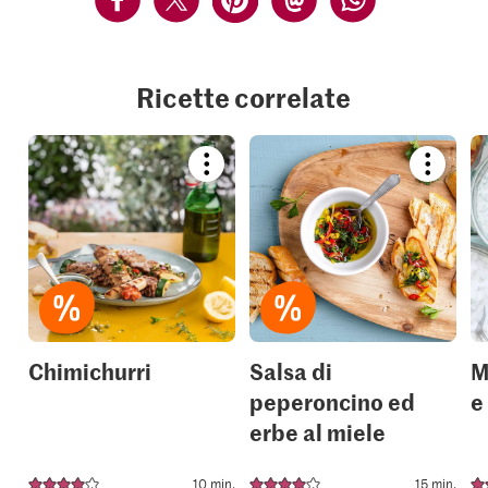
Ricette correlate
Bookmark
Bookmar
recipe
recipe
or
or
add
add
it
it
to
to
your
your
collections.
collection
Chimichurri
Salsa di
M
peperoncino ed
e
erbe al miele
10 min.
15 min.