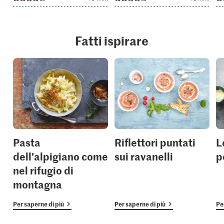
Fatti ispirare
Pasta
Riflettori puntati
L
dell'alpigiano come
sui ravanelli
p
nel rifugio di
montagna
Per saperne di più
Per saperne di più
Pe