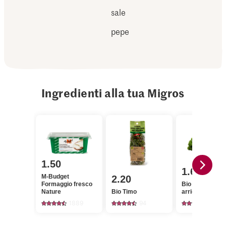
sale
pepe
Ingredienti alla tua Migros
1.50
1.60
M-Budget
2.20
Formaggio fresco
Bio Prezzemol
Nature
Bio Timo
arricciato
1889
94
466