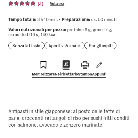
(4)
Vota ora
Tempo totale:
Preparazione:
3 h 10 min. •
ca. 50 minuti
Valori nutrizionali per pezzo:
proteine 3 g, grassi 7 g,
carboidrati 16 g, 140 kcal
Senza lattosio
Aperitivi & snack
Per gli ospiti
Memorizzare
Nel ricettario
Stampa
Appunti
Antipasti in stile giapponese: al posto delle fette di
pane, croccanti rettangoli di riso per sushi fritti conditi
con salmone, avocado e zenzero marinato.