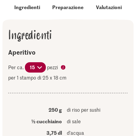
Ingredienti
Preparazione
Valutazioni
Ingredienti
Aperitivo
Per ca.
15
pezzi
per 1 stampo di 25 x 18 cm
250 g
di riso per sushi
½ cucchiaino
di sale
3,75 dl
d’acqua