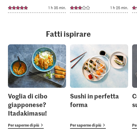
1 h 35 min.
1 h 25 min.
Fatti ispirare
Voglia di cibo
Sushi in perfetta
C
giapponese?
forma
s
Itadakimasu!
Per saperne di più
Per saperne di più
Pe