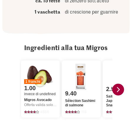
ca. 15 fette
di zenzero sott’aceto
1 vaschetta
di crescione per guarnire
Ingredienti alla tua Migros
1 franchi
1.00
2.50
9.40
invece di undefined
Saitaku Simply
Migros Avocado
Sélection Sashimi
Japanese Nori
Offerta valida solo dal 6.8 al 12.8.2026, fino a esaurimento dello stock.
di salmone
Snack con olio 
canola
4586
113
199