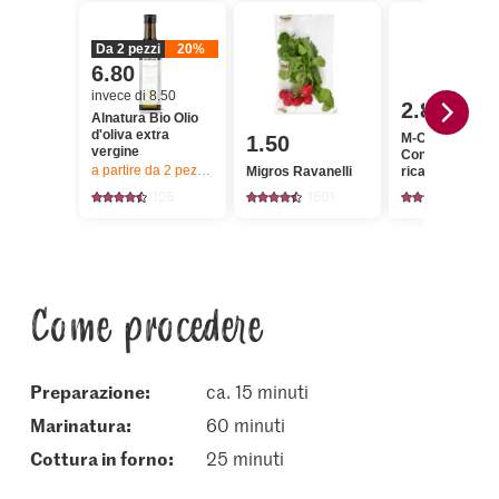
Da 2 pezzi
20%
6.80
invece di 8.50
2.80
Alnatura Bio Olio
d'oliva extra
M-Classic Pep
1.50
vergine
Confezione di
a partire da 2
pezzi,
Offerta valida solo dal 6.8 al 12.8.2026, fino a 
Migros Ravanelli
ricarica
125
1501
137
Come procedere
Preparazione:
ca. 15 minuti
marinatura:
60 minuti
cottura in forno:
25 minuti