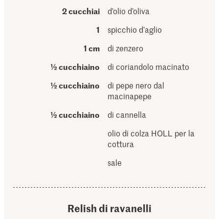
2 cucchiai
d’olio d’oliva
1
spicchio d’aglio
1 cm
di zenzero
½ cucchiaino
di coriandolo macinato
½ cucchiaino
di pepe nero dal
macinapepe
½ cucchiaino
di cannella
olio di colza HOLL per la
cottura
sale
Relish di ravanelli