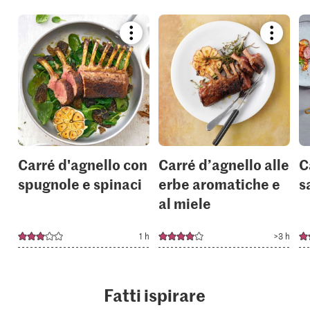
Bookmark
Bookmar
recipe
recipe
or
or
add
add
it
it
to
to
your
your
collections.
collection
Carré d'agnello con
Carré d’agnello alle
C
spugnole e spinaci
erbe aromatiche e
s
al miele
1 h
>3 h
Fatti ispirare