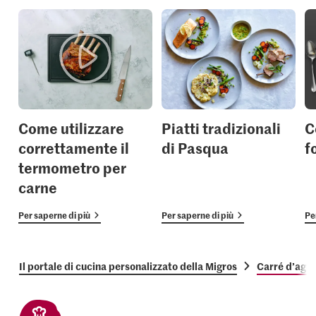
Come utilizzare
Piatti tradizionali
C
correttamente il
di Pasqua
f
termometro per
carne
Per saperne di più
Per saperne di più
Pe
Il portale di cucina personalizzato della Migros
Carré d’agnel