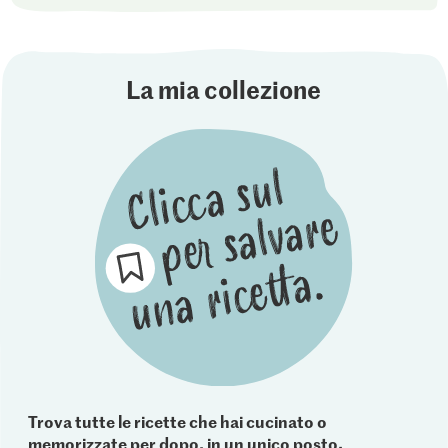
La mia collezione
Trova tutte le ricette che hai cucinato o
memorizzate per dopo, in un unico posto.