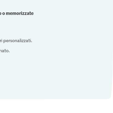
ato o memorizzate
ri personalizzati.
inato.