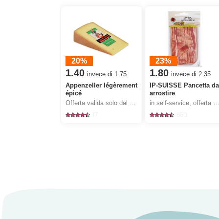
20%
23%
1.40
1.80
invece di 1.75
invece di 2.35
Appenzeller légèrement
IP-SUISSE Pancetta d
épicé
arrostire
Offerta valida solo dal 6.8 al 12.8.2026, fino a esaurimento dello stock.
in self-service, offerta valida solo dal 6.8 al 12.8.2026, fino a esaurimento d
17
650