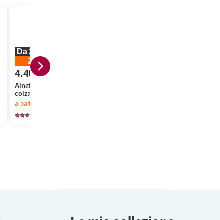
Da 2 pezzi
20%
4.40
invece di 5.50
a
Alnatura Bio Olio di
3.30
3.50
colza vergine
ello stock.
a partire da 2
pezzi,
Offerta valida solo dal 6.8 al 12.8.2026, fino a esaurimento dello stock.
Optigal Fettine di pollo
Chirat Acet
77
1308
34