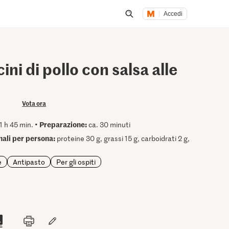
Accedi
Inizia una ricerca
ni di pollo con salsa alle
Vota ora
Preparazione:
1 h 45 min. •
ca. 30 minuti
onali per persona:
proteine 30 g, grassi 15 g, carboidrati 2 g,
e
Antipasto
Per gli ospiti