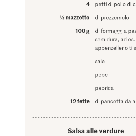
4
petti di pollo di 
½ mazzetto
di prezzemolo
100 g
di formaggi a pa
semidura, ad es.
appenzeller o tils
sale
pepe
paprica
12 fette
di pancetta da ar
Salsa alle verdure