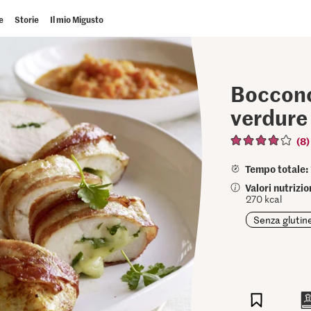
e
Storie
Il mio Migusto
Bocconci
verdure
(8)
Tempo totale:
Valori nutrizi
270 kcal
Senza glutin