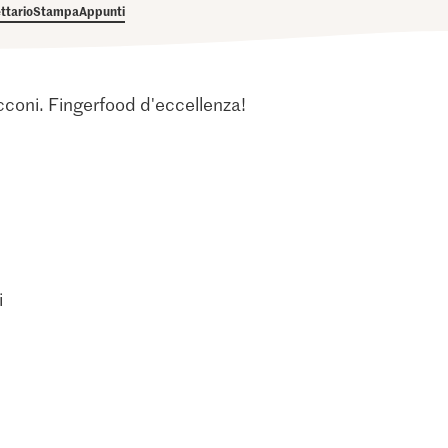
ettario
Stampa
Appunti
bocconi. Fingerfood d'eccellenza!
i