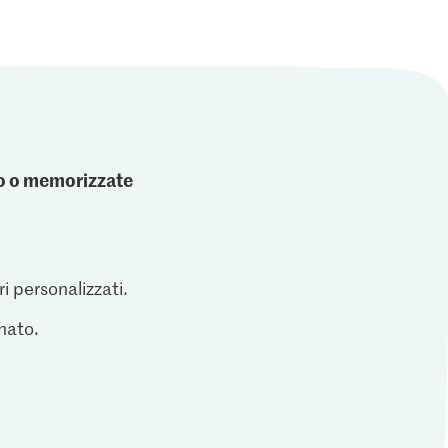
ato o memorizzate
ri personalizzati.
inato.