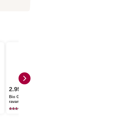
2.95
1.95
3.50
Bio Germogli di
ravanello
Thomy Senape dolce
Chirat Acet
23
479
34