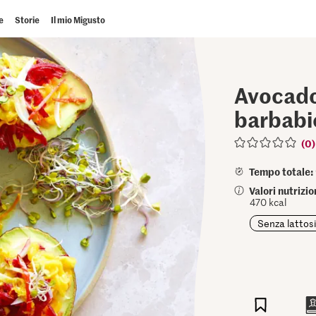
e
Storie
Il mio Migusto
Avocado
barbabi
(0)
Tempo totale:
Valori nutrizi
470 kcal
Senza lattos