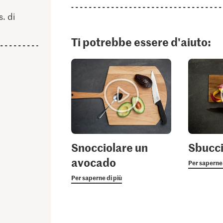
. di
Ti potrebbe essere d'aiuto:
Snocciolare un
Sbucci
avocado
Per saperne 
Per saperne di più