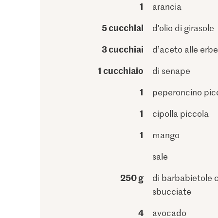
1
arancia
5 cucchiai
d’olio di girasole
3 cucchiai
d’aceto alle erbe
1 cucchiaio
di senape
1
peperoncino pic
1
cipolla piccola
1
mango
sale
250 g
di barbabietole 
sbucciate
4
avocado