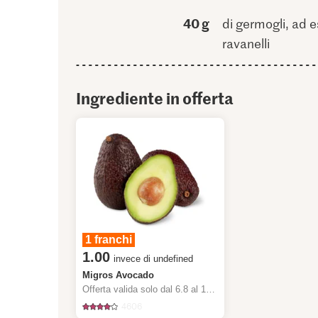
40 g
di germogli, ad es
ravanelli
Ingrediente in offerta
1 franchi
1.00
invece di undefined
Migros Avocado
Offerta valida solo dal 6.8 al 12.8.2026, fino a esaurimento dello stock.
4606