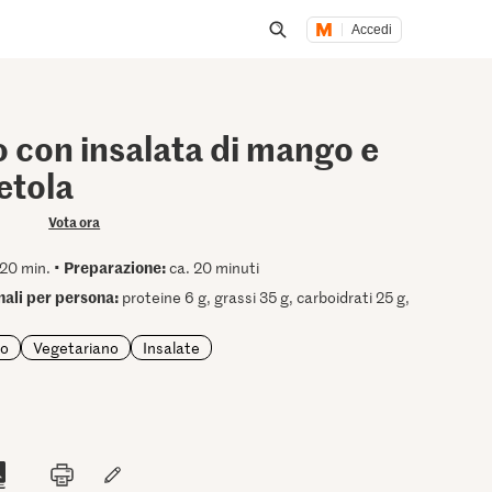
Accedi
Inizia una ricerca
 con insalata di mango e
etola
Vota ora
Preparazione:
20 min. •
ca. 20 minuti
onali per persona:
proteine 6 g, grassi 35 g, carboidrati 25 g,
io
Vegetariano
Insalate