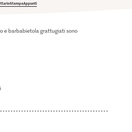
ettario
Stampa
Appunti
o e barbabietola grattugiati sono
i