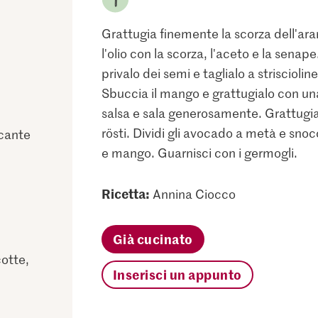
Grattugia finemente la scorza dell'aran
l'olio con la scorza, l'aceto e la senape
privalo dei semi e taglialo a striscioline 
Sbuccia il mango e grattugialo con una
salsa e sala generosamente. Grattugia
rösti. Dividi gli avocado a metà e snocc
cante
e mango. Guarnisci con i germogli.
Ricetta:
Annina Ciocco
Già cucinato
cotte,
Inserisci un appunto