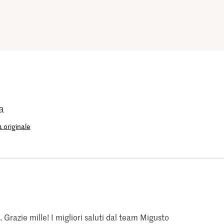
a
 originale
razie mille! I migliori saluti dal team Migusto