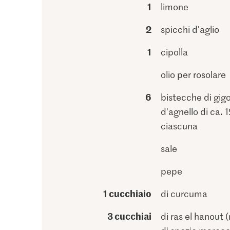
1
limone
2
spicchi d'aglio
1
cipolla
olio per rosolare
6
bistecche di gig
d'agnello di ca. 
ciascuna
sale
pepe
1 cucchiaio
di curcuma
3 cucchiai
di ras el hanout 