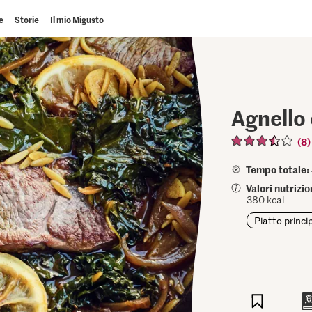
e
Storie
Il mio Migusto
Agnello 
(8)
Tempo totale:
Valori nutrizi
380 kcal
Piatto princi