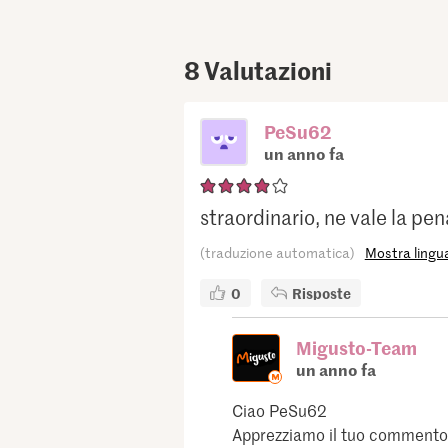
8
Valutazioni
PeSu62
un anno fa
straordinario, ne vale la pen
(traduzione automatica)
Mostra lingua
0
Risposte
Migusto-Team
un anno fa
Ciao PeSu62
Apprezziamo il tuo commento. G