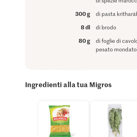
di spezie marocc
300 g
di pasta krithará
8 dl
di brodo
80 g
di foglie di cavolo
pesato mondato
Ingredienti alla tua Migros