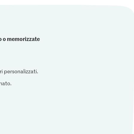
ato o memorizzate
ri personalizzati.
inato.