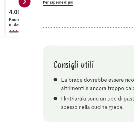
Per saperne di più
4.00
1.05
4.50
Knorr Brodo di verdura
Jura Sel Sale iodato e
Oriental Co
in dadi
fluorato
hanout
174
1242
8
Consigli utili
La brace dovrebbe essere rico
altrimenti è ancora troppo cal
I kritharáki sono un tipo di pas
spesso nella cucina greca.