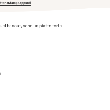
ettario
Stampa
Appunti
s el hanout, sono un piatto forte
i