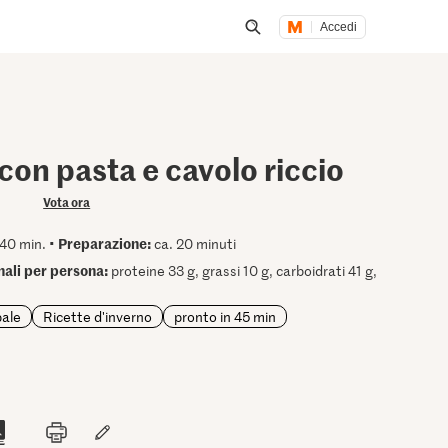
Accedi
Inizia una ricerca
con pasta e cavolo riccio
Vota ora
Preparazione:
40 min. •
ca. 20 minuti
onali per persona:
proteine 33 g, grassi 10 g, carboidrati 41 g,
pale
Ricette d'inverno
pronto in 45 min