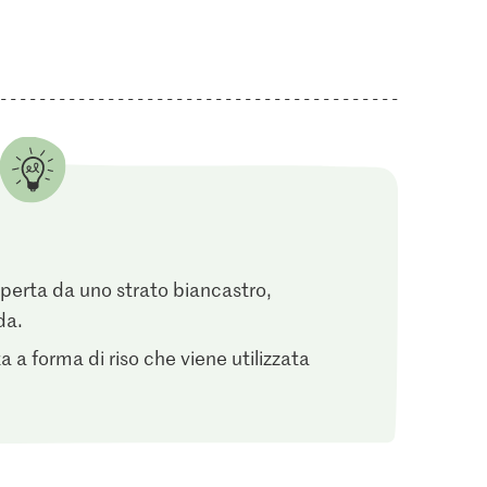
2.80
2.10
ok Ras el
M-Classic Pepe
Confezione di ricarica
Bio Curcuma macinata
137
224
perta da uno strato biancastro,
da.
ta a forma di riso che viene utilizzata