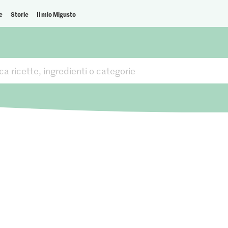
e
Storie
Il mio Migusto