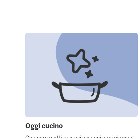
Oggi cucino
Cucinare piatti gustosi e veloci ogni giorno è