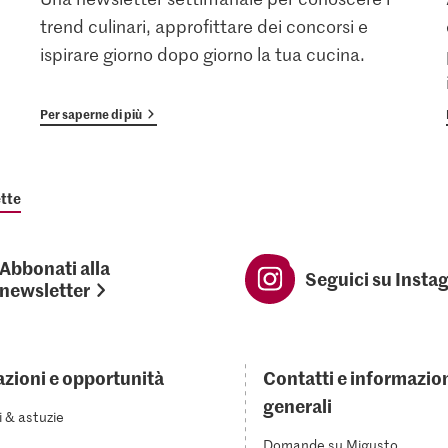
trend culinari, approfittare dei concorsi e
ispirare giorno dopo giorno la tua cucina.
Per saperne di più
tte
Abbonati alla
Seguici su Insta
newsletter
azioni e opportunità
Contatti e informazio
generali
i & astuzie
Domande su Migusto