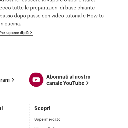
ecco tutte le preparazioni di base chiarite
gratu
passo dopo passo con video tutorial e How to
vanta
in cucina.
Per saperne di più
Per sap
Abonnati al nostro
gram
canale YouTube
ni
Scopri
Supermercato