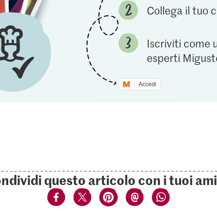
Collega il tuo
Iscriviti come 
esperti Migust
Accedi
ndividi questo articolo con i tuoi ami