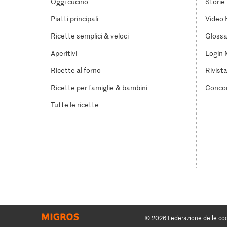
Oggi cucino
Storie
Piatti principali
Video 
Ricette semplici & veloci
Glossar
Aperitivi
Login 
Ricette al forno
Rivist
Ricette per famiglie & bambini
Concor
Tutte le ricette
© 2026 Federazione delle co