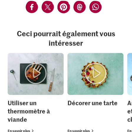
Ceci pourrait également vous
intéresser
Utiliser un
Décorer une tarte
A
thermomètre à
e
viande
c
En savoir plus
En savoir plus
En 