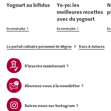
Yogourt au bifidus
Yo-yo: les
N
meilleures recettes
p
avec du yogourt
En savoir plus
En savoir plus
En 
Le portail culinaire personnel de Migros
Trucs & Astuces
S’inscrire maintenant
Abonnez-vous à la newsletter
Suivez-nous sur Instagram