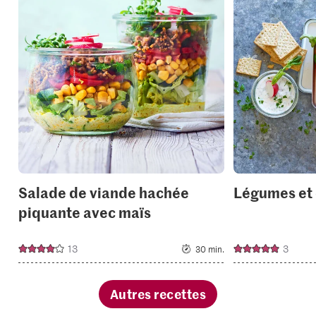
recipe
or
add
it
to
your
collections.
Salade de viande hachée
Légumes et 
piquante avec maïs
13
3
30 min.
Autres recettes