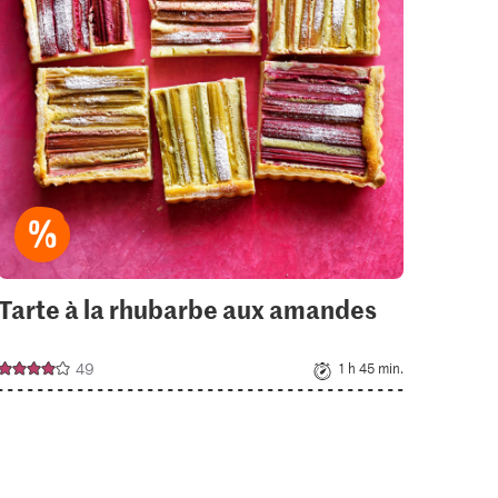
your
collections.
Tarte à la rhubarbe aux amandes
Tira
49
1 h 45 min.