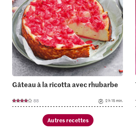
your
ctions.
collections.
Gâteau à la ricotta avec rhubarbe
88
2 h 15 min.
Autres recettes