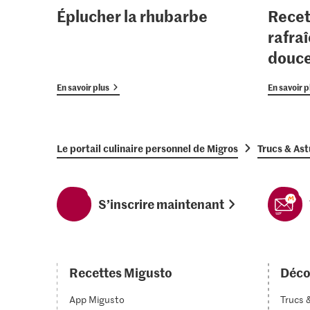
Éplucher la rhubarbe
Recet
rafraî
douc
En savoir plus
En savoir p
Le portail culinaire personnel de Migros
Trucs & As
S’inscrire maintenant
Recettes Migusto
Déco
App Migusto
Trucs 