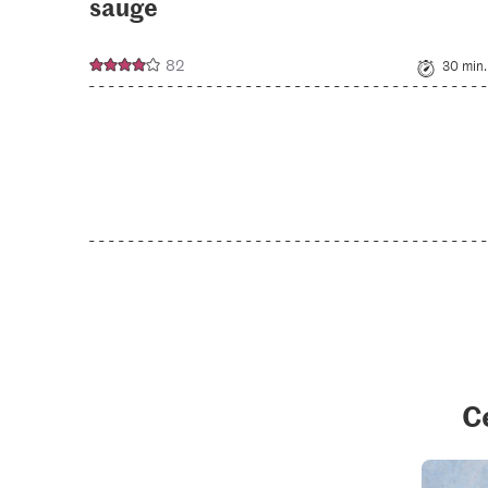
sauge
82
30 min.
C