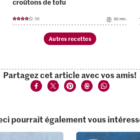
croûtons de tofu
36
30 min.
Autres recettes
Partagez cet article avec vos amis!
eci pourrait également vous intéress