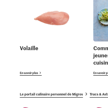
Volaille
Comme
jeune
cuisi
En savoir plus
En savoir p
Le portail culinaire personnel de Migros
Trucs & As