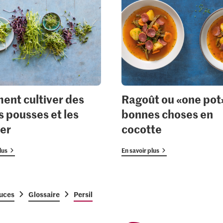
nt cultiver des
Ragoût ou «one pot
s pousses et les
bonnes choses en
ner
cocotte
lus
En savoir plus
tuces
Glossaire
Persil