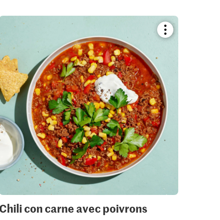
Bookmark
recipe
or
add
it
to
your
collections.
Chili con carne avec poivrons
Sala