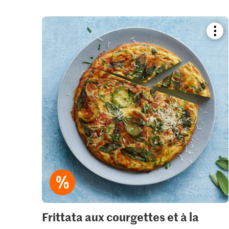
Boo
reci
or
add
it
to
your
colle
Frittata aux courgettes et à la