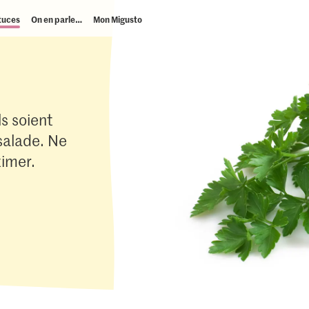
tuces
On en parle…
Mon Migusto
ls soient
salade. Ne
timer.