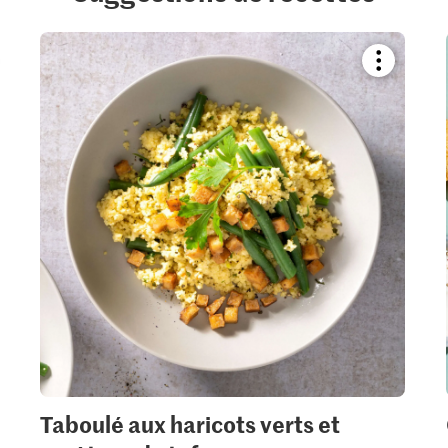
kmark
Bookmark
pe
recipe
or
add
it
to
your
ctions.
collections.
Taboulé aux haricots verts et