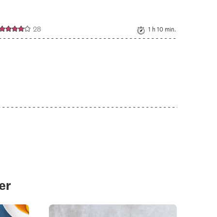
28
1 h 10 min.
er