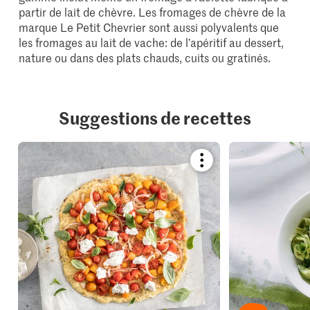
partir de lait de chèvre. Les fromages de chèvre de la
marque Le Petit Chevrier sont aussi polyvalents que
les fromages au lait de vache: de l’apéritif au dessert,
nature ou dans des plats chauds, cuits ou gratinés.
Suggestions de recettes
Bookmark
recipe
or
add
it
to
your
collections.