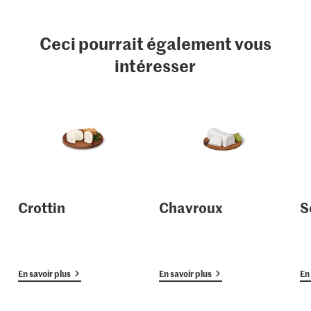
Ceci pourrait également vous
intéresser
Crottin
Chavroux
S
En savoir plus
En savoir plus
En 