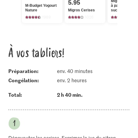
Migros Sucre b
5.95
M-Budget Yogourt
à partir de can
Nature
Migros Cerises
sucre gros
cristaux
1989
1026
431
À vos tabliers!
Préparation:
env. 40 minutes
congélation:
env. 2 heures
Total:
2 h 40 min.
Dénoyauter les cerises. Exprimer le jus du citron.