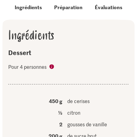
Ingrédients
Préparation
Évaluations
Ingrédients
Dessert
Pour 4 personnes
450 g
de cerises
½
citron
2
gousses de vanille
200 g
de sucre brut