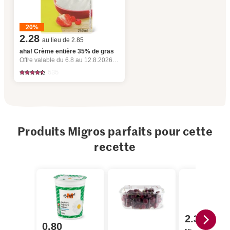
20%
2.28
au lieu de 2.85
aha! Crème entière 35% de gras
Offre valable du 6.8 au 12.8.2026, jusqu’à épuisement du stock.
535
Produits Migros parfaits pour cette
recette
2.30
0.80