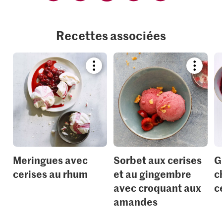
Recettes associées
Bookmark
Bookmar
recipe
recipe
or
or
add
add
it
it
to
to
your
your
collections.
collection
Meringues avec
Sorbet aux cerises
G
cerises au rhum
et au gingembre
c
avec croquant aux
c
amandes