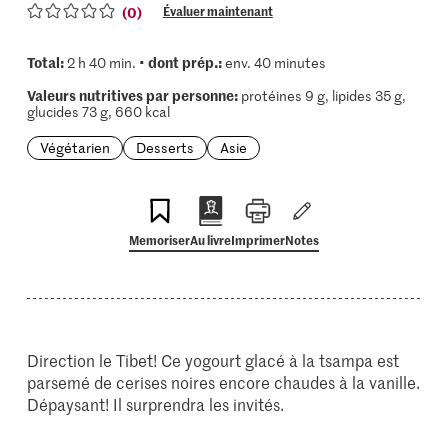
(0)
Évaluer maintenant
Total:
dont prép.:
2 h 40 min. •
env. 40 minutes
Valeurs nutritives par personne:
protéines 9 g, lipides 35 g,
glucides 73 g, 660 kcal
Végétarien
Desserts
Asie
Memoriser
Au livre
Imprimer
Notes
Direction le Tibet! Ce yogourt glacé à la tsampa est
parsemé de cerises noires encore chaudes à la vanille.
Dépaysant! Il surprendra les invités.