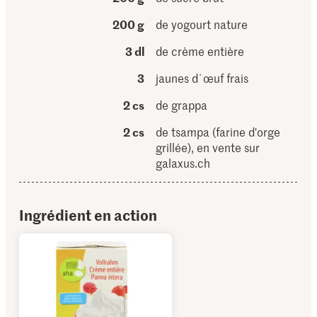
200 g
de yogourt nature
3 dl
de crème entière
3
jaunes d´œuf frais
2 cs
de grappa
2 cs
de tsampa (farine d'orge
grillée), en vente sur
galaxus.ch
Ingrédient en action