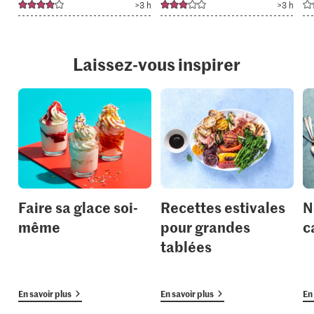
>3 h
>3 h
Laissez-vous inspirer
Faire sa glace soi-
Recettes estivales
N
même
pour grandes
c
tablées
En savoir plus
En savoir plus
En 