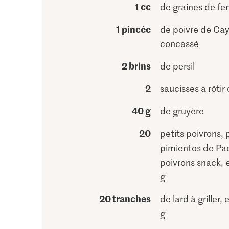
1 cc
de graines de fen
1 pincée
de poivre de Ca
concassé
2 brins
de persil
2
saucisses à rôtir
40 g
de gruyère
20
petits poivrons, p
pimientos de Pa
poivrons snack, 
g
20 tranches
de lard à griller,
g