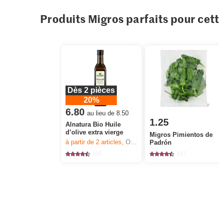
Produits Migros parfaits pour cet
Dès 2 pièces
20%
6.80
au lieu de 8.50
1.25
Alnatura Bio Huile
d’olive extra vierge
Migros Pimientos de
à partir de 2
articles,
Offre valable du 6.8 au 12.8.2026, jusqu’à épuisement du stock.
Padrón
125
247