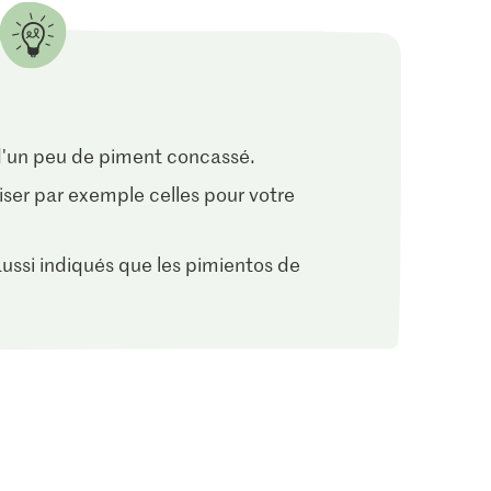
 d'un peu de piment concassé.
iliser par exemple celles pour votre
2.25
ussi indiqués que les pimientos de
1.90
M-Classic Piment de
Cayenne grossièrement
M-Classic Graines de
risé
haché
fenouil
6
53
18