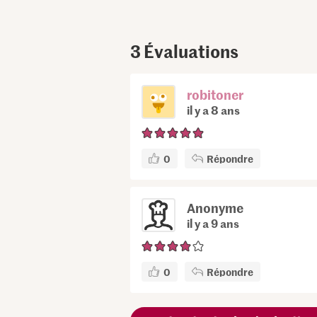
3
Évaluations
robitoner
il y a 8 ans
0
Répondre
Anonyme
il y a 9 ans
0
Répondre