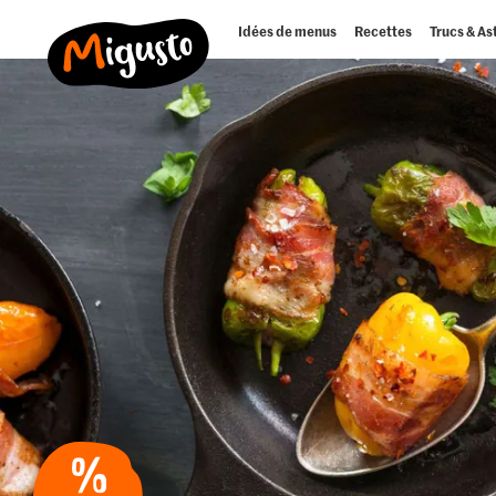
Idées de menus
Recettes
Trucs & As