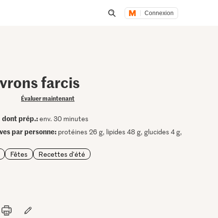
Connexion
Lancer une recherche
vrons farcis
Évaluer maintenant
dont prép.:
•
env. 30 minutes
ives par personne:
protéines 26 g, lipides 48 g, glucides 4 g,
Fêtes
Recettes d'été