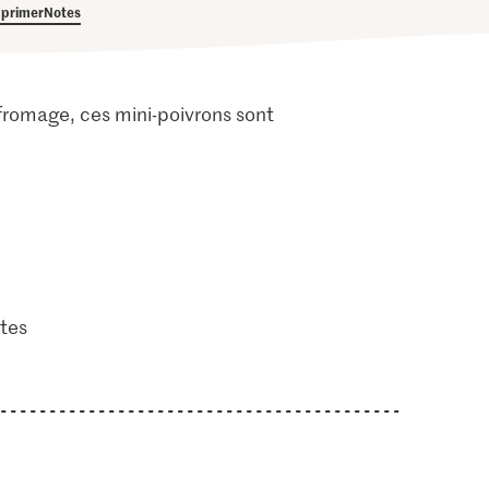
primer
Notes
 fromage, ces mini-poivrons sont
tes