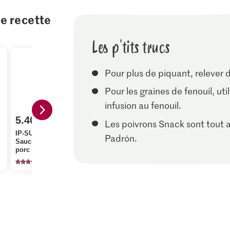
te recette
Les p'tits trucs
Pour plus de piquant, relever
Pour les graines de fenouil, ut
infusion au fenouil.
5.40
Les poivrons Snack sont tout a
2.10
IP-SUISSE De la région
1.60
Padrón.
Saucisse à rôtir de
Gruyère Fromage à
porc
pâte dure corsé
Bio Persil f
74
1704
46