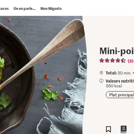
tuces
On en parle…
Mon Migusto
Mini-poi
(3)
Total:
30 min. 
Valeurs nutrit
550 kcal
Plat principal