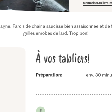
Memoriser
Au livre
Im
pagne. Farcis de chair à saucisse bien assaisonnée et de
grillés enrobés de lard. Trop bon!
À vos tabliers!
Préparation:
env. 30 minu