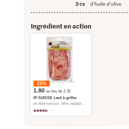
3 cs
d'huile d'olive
Ingrédient en action
23%
1.80
au lieu de 2.35
IP-SUISSE Lard à griller
en libre-service, offre valable du 6.8 au 12.8.2026, jusqu’à épuisement du stock.
651