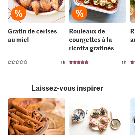
your
your
collections.
collection
Gratin de cerises
Rouleaux de
R
au miel
courgettes à la
a
ricotta gratinés
1 h
1 h
Laissez-vous inspirer