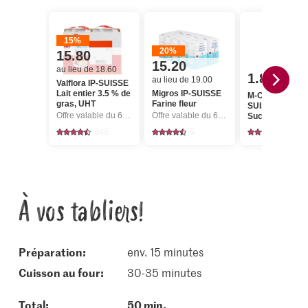
15%
20%
15.80
15.20
au lieu de 18.60
1.80
au lieu de 19.00
Valflora IP-SUISSE
Lait entier 3.5 % de
Migros IP-SUISSE
M-Classic IP-
gras, UHT
Farine fleur
SUISSE Cristal
Offre valable du 6.8 au 12.8.2026, jusqu’à épuisement du stock.
Offre valable du 6.8 au 12.8.2026, jusqu’à épuisement du stock.
Sucre fin crista
345
5
1146
À vos tabliers!
Préparation:
env. 15 minutes
cuisson au four:
30-35 minutes
Total:
50 min.