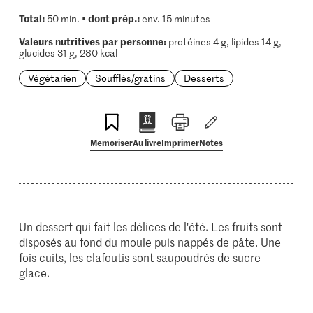
Total:
dont prép.:
50 min. •
env. 15 minutes
Valeurs nutritives par personne:
protéines 4 g, lipides 14 g,
glucides 31 g, 280 kcal
Végétarien
Soufflés/gratins
Desserts
Memoriser
Au livre
Imprimer
Notes
Un dessert qui fait les délices de l'été. Les fruits sont
disposés au fond du moule puis nappés de pâte. Une
fois cuits, les clafoutis sont saupoudrés de sucre
glace.