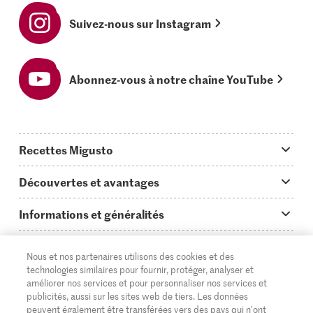
Suivez-nous sur Instagram
Abonnez-vous à notre chaîne YouTube
Recettes Migusto
App Migusto
Découvertes et avantages
Idées de menus
Trucs & astuces
Informations et généralités
Plats principaux
On en parle...
Questions concernant Migusto
Découvrir
Nous et nos partenaires utilisons des cookies et des
Simple & vite prêt
Tutoriels
Cuisiner avec Migusto
Supermarché
technologies similaires pour fournir, protéger, analyser et
améliorer nos services et pour personnaliser nos services et
Apéritif
FR
Glossaire des ingrédients
DE
IT
Service clientèle & contact
publicités, aussi sur les sites web de tiers. Les données
Migros Online
peuvent également être transférées vers des pays qui n'ont