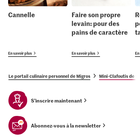
Cannelle
Faire son propre
R
levain: pour des
p
pains de caractère
t
En savoir plus
En savoir plus
En 
Le portail culinaire personnel de Migros
Mini-Clafoutis de fr
S’inscrire maintenant
Abonnez-vous à la newsletter