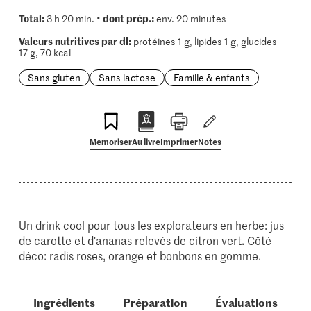
Total:
dont prép.:
3 h 20 min. •
env. 20 minutes
Valeurs nutritives par dl:
protéines 1 g, lipides 1 g, glucides
17 g, 70 kcal
Sans gluten
Sans lactose
Famille & enfants
Memoriser
Au livre
Imprimer
Notes
Un drink cool pour tous les explorateurs en herbe: jus
de carotte et d'ananas relevés de citron vert. Côté
déco: radis roses, orange et bonbons en gomme.
Ingrédients
Préparation
Évaluations