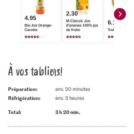
2.30
4.95
M-Classic Jus
6.10
Bio Jus Orange-
d’ananas 100% jus
Carotte
de fruits
Trolli Fun for All
44
197
77
À vos tabliers!
Préparation:
env. 20 minutes
réfrigération:
env. 3 heures
Total:
3 h 20 min.