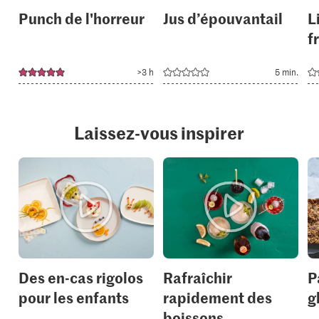
Punch de l'horreur
Jus d’épouvantail
L
f
>3 h
5 min.
Laissez-vous inspirer
Des en-cas rigolos
Rafraîchir
P
pour les enfants
rapidement des
g
boissons