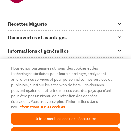
Recettes Migusto
App Migusto
Découvertes et avantages
Idées de menus
Trucs & astuces
Informations et généralités
Plats principaux
On en parle...
Questions concernant Migusto
Découvrir
Nous et nos partenaires utilisons des cookies et des
Simple & vite prêt
Tutoriels
Cuisiner avec Migusto
Supermarché
technologies similaires pour fournir, protéger, analyser et
améliorer nos services et pour personnaliser nos services et
Apéritif
FR
Glossaire des ingrédients
DE
IT
Service clientèle & contact
publicités, aussi sur les sites web de tiers. Les données
Migros Online
peuvent également être transférées vers des pays qui n'ont
Préparations au four
Login Migusto
peut-être pas un niveau de protection des données
Publicité
À propos de Migros
équivalent. Vous trouverez plus d'informations dans
Enfants & famille
nos
informations sur les cookies.
Magazine Migusto
Impressum
Magasins
© 2026 La Fédération des coopératives Migros
Uniquement les cookies nécessaires
Toutes les recettes
Concours
Mentions légales
Cumulus