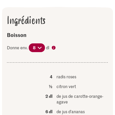
Ingrédients
Boisson
Donne env.
8
dl
4
radis roses
½
citron vert
2 dl
de jus de carotte-orange-
agave
6 dl
de jus d'ananas