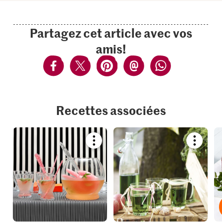
Partagez cet article avec vos
amis!
Recettes associées
Bookmark
Bookmar
recipe
recipe
or
or
add
add
it
it
to
to
your
your
collections.
collection