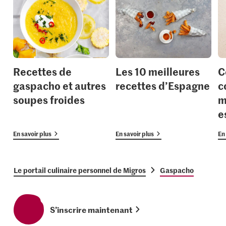
Recettes de
Les 10 meilleures
C
gaspacho et autres
recettes d’Espagne
c
soupes froides
m
e
En savoir plus
En savoir plus
En 
Le portail culinaire personnel de Migros
Gaspacho
S’inscrire maintenant