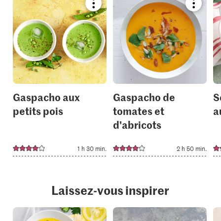
Bookmark
Bookmar
recipe
recipe
or
or
add
add
it
it
to
to
your
your
collections.
collection
Gaspacho aux
Gaspacho de
S
petits pois
tomates et
a
d'abricots
1 h 30 min.
2 h 50 min.
Laissez-vous inspirer