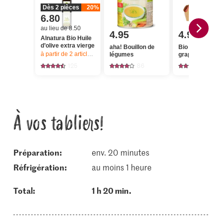
Dès 2 pièces
20%
6.80
au lieu de 8.50
4.95
4.95
Alnatura Bio Huile
d’olive extra vierge
aha! Bouillon de
Bio Tomates en
à partir de 2
articles,
Offre valable du 6.8 au 12.8.2026, jusqu’à épu
légumes
grappes
125
86
186
À vos tabliers!
Préparation:
env. 20 minutes
réfrigération:
au moins 1 heure
Total:
1 h 20 min.