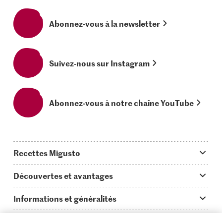
Abonnez-vous à la newsletter
Suivez-nous sur Instagram
Abonnez-vous à notre chaîne YouTube
Recettes Migusto
App Migusto
Découvertes et avantages
Idées de menus
Trucs & astuces
Informations et généralités
Plats principaux
On en parle...
Questions concernant Migusto
Découvrir