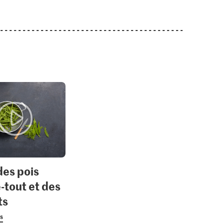
des pois
tout et des
ts
us