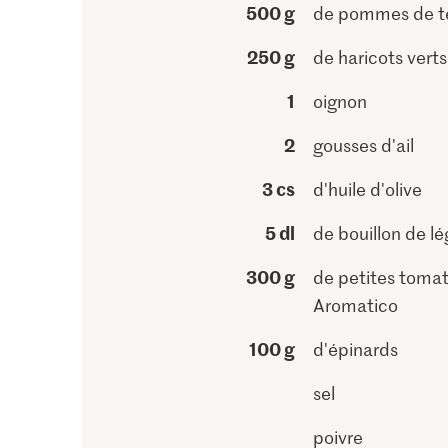
500 g
de pommes de t
250 g
de haricots verts
1
oignon
2
gousses d'ail
3 cs
d'huile d'olive
5 dl
de bouillon de l
300 g
de petites tomat
Aromatico
100 g
d'épinards
sel
poivre