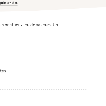
primer
Notes
à un onctueux jeu de saveurs. Un
tes