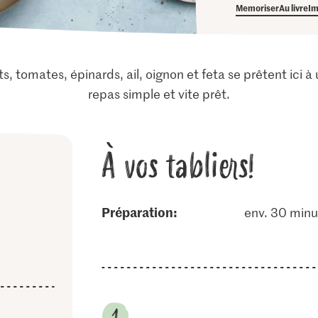
Memoriser
Au livre
Im
, tomates, épinards, ail, oignon et feta se prêtent ici 
repas simple et vite prêt.
À vos tabliers!
Préparation:
env. 30 minu