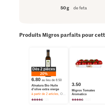
50 g
de feta
Produits Migros parfaits pour cet
Dès 2 pièces
20%
6.80
au lieu de 8.50
3.50
Alnatura Bio Huile
d’olive extra vierge
Migros Tomates
à partir de 2
articles,
Offre valable du 6.8 au 12.8.2026, jusqu’à épuisement du stock.
Aromatico
125
1520