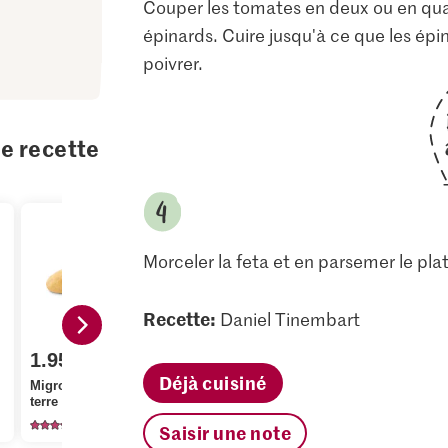
Couper les tomates en deux ou en quatr
épinards. Cuire jusqu'à ce que les épin
poivrer.
te recette
Morceler la feta et en parsemer le plat
Recette:
Daniel Tinembart
1.95
4.00
Déjà cuisiné
Prix du jour
Migros Pommes de
Knorr Cube
terre à chair ferme
Migros Haricots
bouillon d
2000
1242
174
Saisir une note