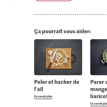
Ça pourrait vous aider:
Peler et hacher de
Parer 
l’ail
mange-
harico
En savoir plus
En savoir pl