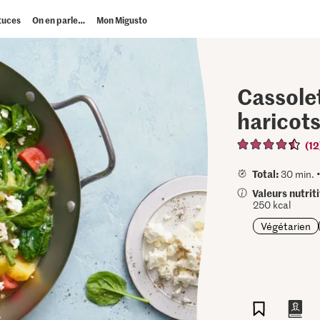
tuces
On en parle…
Mon Migusto
Cassole
haricot
(12
Total:
30 min. 
Valeurs nutrit
250 kcal
Végétarien