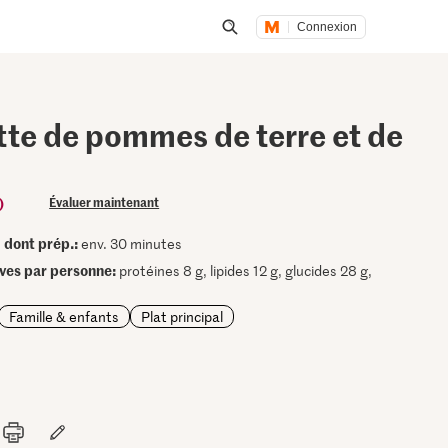
Connexion
Lancer une recherche
tte de pommes de terre et de
s
)
Évaluer maintenant
dont prép.:
•
env. 30 minutes
ives par personne:
protéines 8 g, lipides 12 g, glucides 28 g,
Famille & enfants
Plat principal