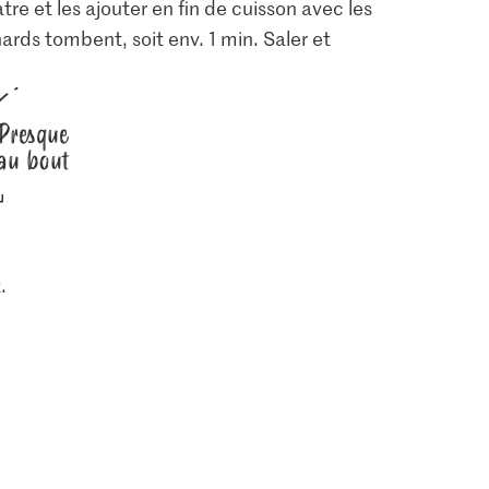
e et les ajouter en fin de cuisson avec les
ards tombent, soit env. 1 min. Saler et
Presque
au bout
.
1.05
2.95
s de
Jura Sel Sel iodé et
e légumes
Bio Feta
fluoré
388
1235