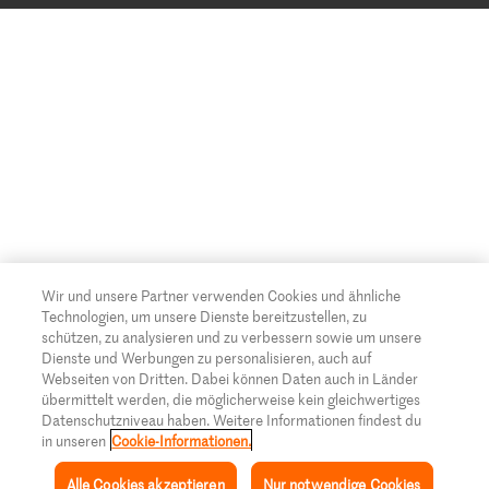
Cookie-Einstellungen
Famigros
AGBs
Migipedia
Credits für Fotografen/Agenturen
Migros Engagement
Migros Bank
Wir und unsere Partner verwenden Cookies und ähnliche
Technologien, um unsere Dienste bereitzustellen, zu
schützen, zu analysieren und zu verbessern sowie um unsere
Dienste und Werbungen zu personalisieren, auch auf
Webseiten von Dritten. Dabei können Daten auch in Länder
übermittelt werden, die möglicherweise kein gleichwertiges
Datenschutzniveau haben. Weitere Informationen findest du
in unseren
Cookie-Informationen.
Alle Cookies akzeptieren
Nur notwendige Cookies