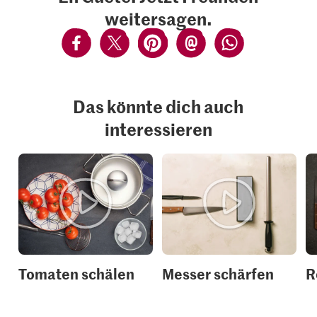
weitersagen.
Das könnte dich auch
interessieren
Tomaten schälen
Messer schärfen
R