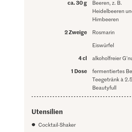
ca. 30 g
Beeren, z. B.
Heidelbeeren un
Himbeeren
2 Zweige
Rosmarin
Eiswürfel
4 cl
alkoholfreier G'n
1 Dose
fermentiertes Be
Teegetränk à 2.5 
Beautyfull
Utensilien
Cocktail-Shaker