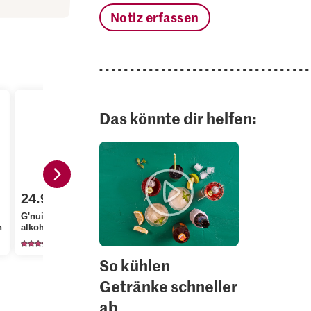
Notiz erfassen
Das könnte dir helfen:
24.95
3.90
2.20
y
G'nuine Zero Zero
n
alkoholfrei
Cubers Eiswürfel
Bio Rosmar
61
22
13
So kühlen
Getränke schneller
ab