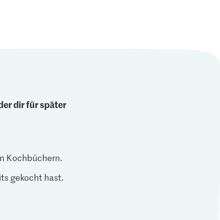
er dir für später
len Kochbüchern.
ts gekocht hast.