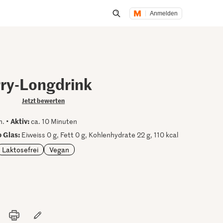
Anmelden
Suche öffnen
ry-Longdrink
Jetzt bewerten
Aktiv:
n. •
ca. 10 Minuten
 Glas:
Eiweiss 0 g, Fett 0 g, Kohlenhydrate 22 g, 110 kcal
Laktosefrei
Vegan