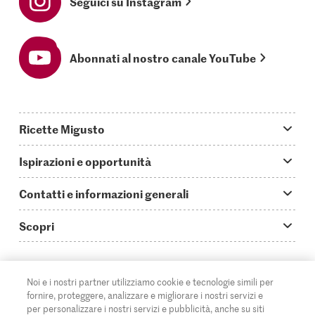
Seguici su Instagram
Abonnati al nostro canale YouTube
Ricette Migusto
App Migusto
Ispirazioni e opportunità
Oggi cucino
Trucchi & astuzie
Contatti e informazioni generali
Piatti principali
Storie
Domande su Migusto
Scopri
Ricette semplici & veloci
Video How to
Guida alle abbreviazioni
Supermercato
Aperitivi
IT
Glossario degli ingredienti
DE
FR
Contatti
Migros Online
Noi e i nostri partner utilizziamo cookie e tecnologie simili per
fornire, proteggere, analizzare e migliorare i nostri servizi e
Ricette al forno
Login Migusto
Pubblicità
A proposito della Migros
per personalizzare i nostri servizi e pubblicità, anche su siti