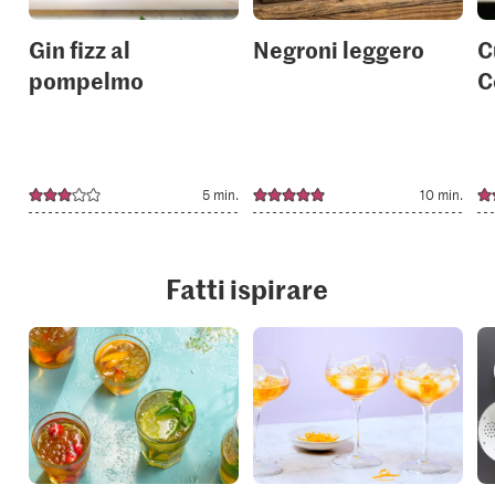
Gin fizz al
Negroni leggero
C
pompelmo
C
5 min.
10 min.
Fatti ispirare