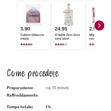
3.90
24.95
2.90
Cubers Ghiaccio
G'nuine Zero Zero
Migros Mirtillo
tritato
senz'alcol
rosso
15
61
47
Come procedere
Preparazione:
ca. 15 minuti
raffreddamento
Tempo totale:
1 h