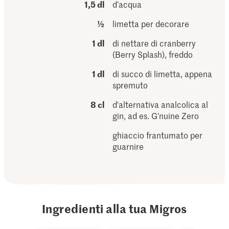
1,5 dl
d’acqua
½
limetta per decorare
1 dl
di nettare di cranberry
(Berry Splash), freddo
1 dl
di succo di limetta, appena
spremuto
8 cl
d'alternativa analcolica al
gin, ad es. G'nuine Zero
ghiaccio frantumato per
guarnire
Ingredienti alla tua Migros