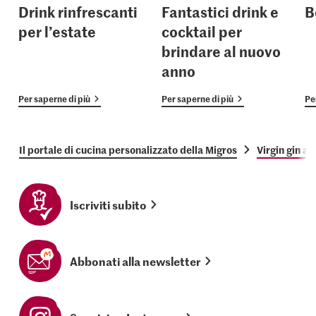
Drink rinfrescanti
Fantastici drink e
B
per l’estate
cocktail per
brindare al nuovo
anno
Per saperne di più
Per saperne di più
Pe
Il portale di cucina personalizzato della Migros
Virgin gin ai 
Iscriviti subito
Abbonati alla newsletter