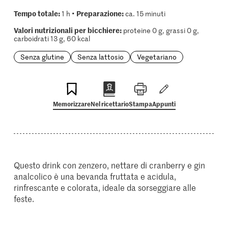
Tempo totale:
Preparazione:
1 h •
ca. 15 minuti
Valori nutrizionali per bicchiere:
proteine 0 g, grassi 0 g,
carboidrati 13 g, 60 kcal
Senza glutine
Senza lattosio
Vegetariano
Memorizzare
Nel ricettario
Stampa
Appunti
Questo drink con zenzero, nettare di cranberry e gin
analcolico è una bevanda fruttata e acidula,
rinfrescante e colorata, ideale da sorseggiare alle
feste.