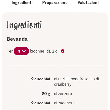
Ingredienti
Preparazione
Valutazioni
Ingredienti
Bevanda
Per
4
bicchieri da 2 dl
2 cucchiai
di mirtilli rossi freschi o di
cranberry
20 g
di zenzero
2 cucchiai
di zucchero