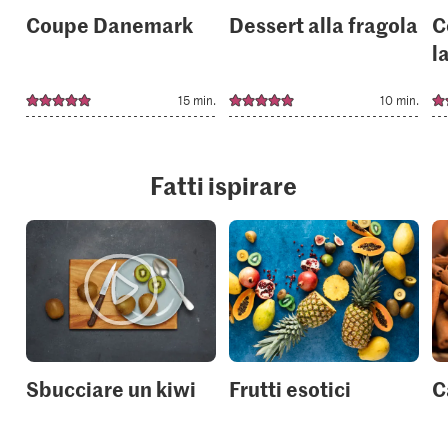
Coupe Danemark
Dessert alla fragola
C
l
15 min.
10 min.
Fatti ispirare
Sbucciare un kiwi
Frutti esotici
C