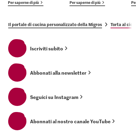
Per saperne di più
Per saperne di più
Pe
Il portale di cucina personalizzato della Migros
Torta al cio
Iscriviti subito
Abbonati alla newsletter
Seguici su Instagram
Abonnati al nostro canale YouTube