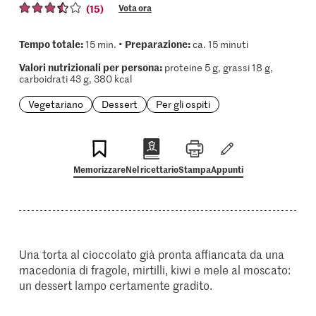
(15)
Vota ora
Tempo totale:
Preparazione:
15 min. •
ca. 15 minuti
Valori nutrizionali per persona:
proteine 5 g, grassi 18 g,
carboidrati 43 g, 380 kcal
Vegetariano
Dessert
Per gli ospiti
Memorizzare
Nel ricettario
Stampa
Appunti
Una torta al cioccolato già pronta affiancata da una
macedonia di fragole, mirtilli, kiwi e mele al moscato:
un dessert lampo certamente gradito.