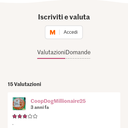
Iscriviti e valuta
Accedi
Valutazioni
Domande
15
Valutazioni
CoopDogMillionaire25
3 anni fa
.