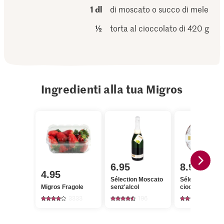
1 dl
di moscato o succo di mele
½
torta al cioccolato di 420 g
Ingredienti alla tua Migros
6.95
8.95
4.95
Sélection Moscato
Sélection Torta 
Migros Fragole
senz'alcol
cioccolato
3333
196
224