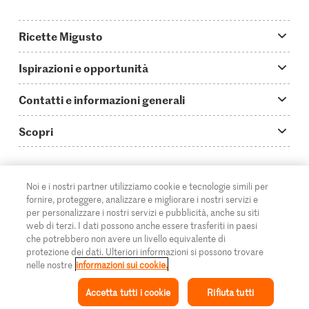
Ricette Migusto
App Migusto
Ispirazioni e opportunità
Oggi cucino
Trucchi & astuzie
Contatti e informazioni generali
Piatti principali
Storie
Domande su Migusto
Scopri
Ricette semplici & veloci
Video How to
Guida alle abbreviazioni
Supermercato
Aperitivi
IT
Glossario degli ingredienti
DE
FR
Contatti
Migros Online
Noi e i nostri partner utilizziamo cookie e tecnologie simili per
fornire, proteggere, analizzare e migliorare i nostri servizi e
Ricette al forno
Login Migusto
Pubblicità
A proposito della Migros
per personalizzare i nostri servizi e pubblicità, anche su siti
web di terzi. I dati possono anche essere trasferiti in paesi
Ricette per famiglie & bambini
Rivista Migusto
Impressum
che potrebbero non avere un livello equivalente di
Filiali
© 2026 Federazione delle cooperative Migros
protezione dei dati. Ulteriori informazioni si possono trovare
Tutte le ricette
Concorsi
nelle nostre
informazioni sui cookie.
Informazioni legali
Cumulus
Accetta tutti i cookie
Rifiuta tutti
Protezione dei dati
Rivista Azione
Ispirazione
Collezione
Ricetta
Il mio Migusto
Menu