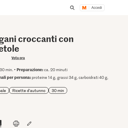
Accedi
Inizia una ricerca
gani croccanti con
etole
Vota ora
Preparazione:
30 min. •
ca. 20 minuti
onali per persona:
proteine 14 g, grassi 34 g, carboidrati 40 g,
pale
Ricette d'autunno
30 min