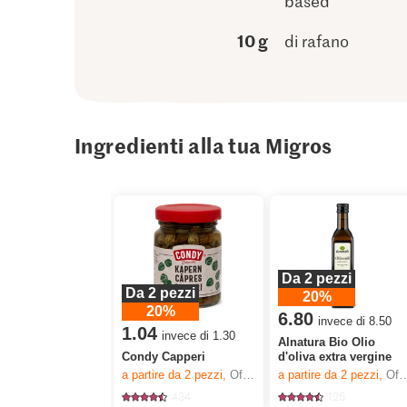
based
10 g
di rafano
Ingredienti alla tua Migros
Da 2 pezzi
Da 2 pezzi
20%
20%
6.80
invece di 8.50
1.04
invece di 1.30
Alnatura Bio Olio
Condy Capperi
d'oliva extra vergine
a partire da 2
pezzi,
Offerta valida solo dal 6.8 al 12.8.2026, fino a esaurimento dello stock.
a partire da 2
pezzi,
Offerta valida solo dal 6.8 al 12.8.2026, fino a esaurimento dello stock.
434
125