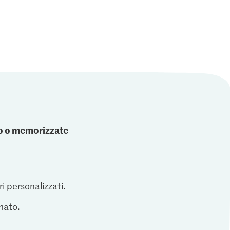
ato o memorizzate
ri personalizzati.
inato.