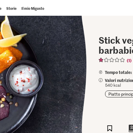
e
Storie
Il mio Migusto
Stick ve
barbabi
(1)
Tempo totale:
Valori nutrizi
540 kcal
Piatto princi