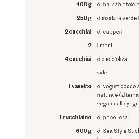
400 g
di barbabietole 
250 g
d’insalata verde
2 cucchiai
di capperi
2
limoni
4 cucchiai
d’olio d’oliva
sale
1 vasetto
di vegurt cocco a
naturale (alterna
vegana allo yogu
1 cucchiaino
di pepe rosa
600 g
di Sea Style Stic