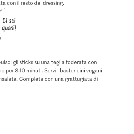
ta con il resto del dressing.
Ci sei
quasi!
buisci gli sticks su una teglia foderata con
no per 8-10 minuti. Servi i bastoncini vegani
l'insalata. Completa con una grattugiata di
1.05
3.95
o Coco Al
Jura Sel Sale iodato e
M-Classic Pepe rosa
fluorato
intero
0
1236
12