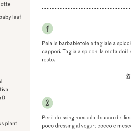
cotte
 baby leaf
Pela le barbabietole e tagliale a spicchi
capperi. Taglia a spicchi la metà dei l
resto.
S
l
tiva
rt)
Per il dressing mescola il succo del lim
ks plant-
poco dressing al vegurt cocco e mesco