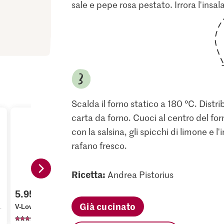
sale e pepe rosa pestato. Irrora l'insala
Scalda il forno statico a 180 °C. Distri
carta da forno. Cuoci al centro del for
con la salsina, gli spicchi di limone e 
rafano fresco.
Ricetta:
Andrea Pistorius
3.00
Prezzo del giorno
5.95
Anna's Best
Alnatura Bi
Già cucinato
V-Love Sea Style Sticks
Barbabietole cotte
naturale
351
533
37