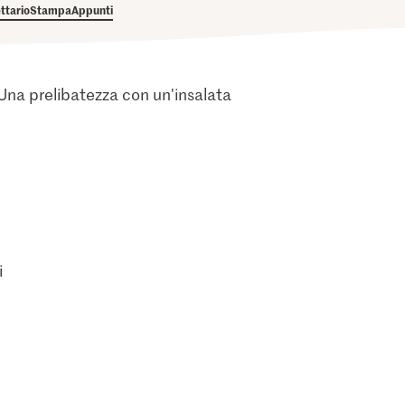
ettario
Stampa
Appunti
 Una prelibatezza con un'insalata
i