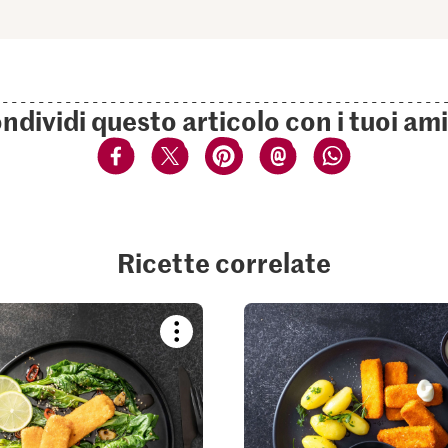
ndividi questo articolo con i tuoi ami
Ricette correlate
Bookmark
recipe
or
add
it
to
your
collections.