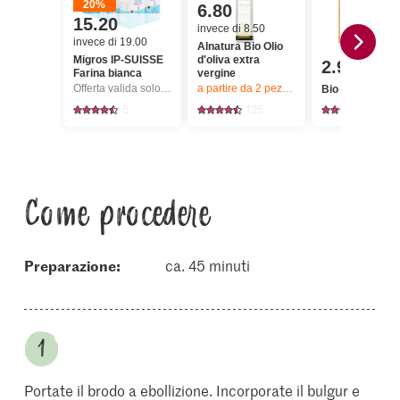
20%
6.80
15.20
invece di 8.50
invece di 19.00
Alnatura Bio Olio
Migros IP-SUISSE
d'oliva extra
2.95
Farina bianca
vergine
Offerta valida solo dal 6.8 al 12.8.2026, fino a esaurimento dello stock.
a partire da 2
pezzi,
Offerta valida solo da
Bio Feta
5
125
391
Come procedere
Preparazione:
ca. 45 minuti
Portate il brodo a ebollizione. Incorporate il bulgur e