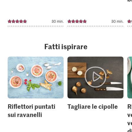
30 min.
30 min.
Fatti ispirare
Riflettori puntati
Tagliare le cipolle
R
sui ravanelli
v
v
d