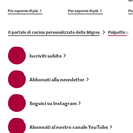
Per saperne di più
Per saperne di più
Pe
Il portale di cucina personalizzato della Migros
Polpette di 
Iscriviti subito
Abbonati alla newsletter
Seguici su Instagram
Abonnati al nostro canale YouTube