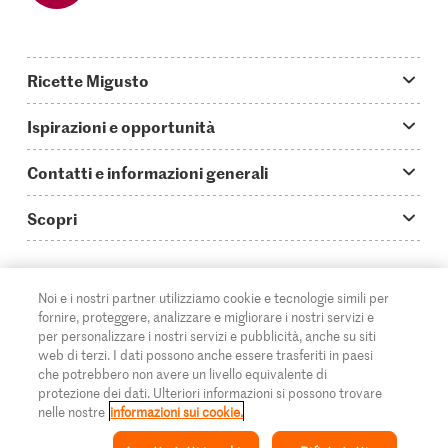
Ricette Migusto
App Migusto
Ispirazioni e opportunità
Oggi cucino
Trucchi & astuzie
Contatti e informazioni generali
Piatti principali
Storie
Domande su Migusto
Scopri
Ricette semplici & veloci
Video How to
Guida alle abbreviazioni
Supermercato
Aperitivi
IT
Glossario degli ingredienti
DE
FR
Contatti
Migros Online
Noi e i nostri partner utilizziamo cookie e tecnologie simili per
fornire, proteggere, analizzare e migliorare i nostri servizi e
Ricette al forno
Login Migusto
Pubblicità
A proposito della Migros
per personalizzare i nostri servizi e pubblicità, anche su siti
web di terzi. I dati possono anche essere trasferiti in paesi
Ricette per famiglie & bambini
Rivista Migusto
Impressum
che potrebbero non avere un livello equivalente di
Filiali
© 2026 Federazione delle cooperative Migros
protezione dei dati. Ulteriori informazioni si possono trovare
Tutte le ricette
Concorsi
nelle nostre
informazioni sui cookie.
Informazioni legali
Cumulus