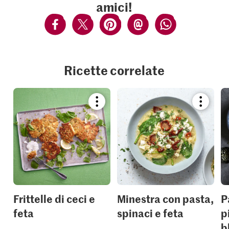
amici!
Ricette correlate
Bookmark
Bookmar
recipe
recipe
or
or
add
add
it
it
to
to
your
your
collections.
collection
Frittelle di ceci e
Minestra con pasta,
P
feta
spinaci e feta
p
b