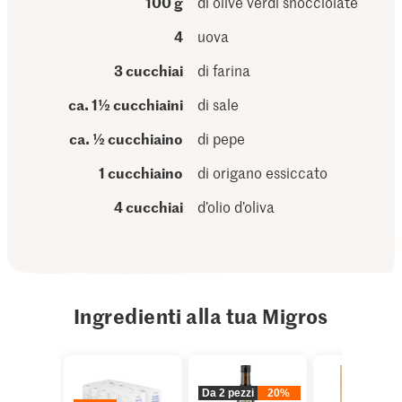
100 g
di olive verdi snocciolate
4
uova
3 cucchiai
di farina
ca. 1½ cucchiaini
di sale
ca. ½ cucchiaino
di pepe
1 cucchiaino
di origano essiccato
4 cucchiai
d’olio d’oliva
Ingredienti alla tua Migros
Da 2 pezzi
20%