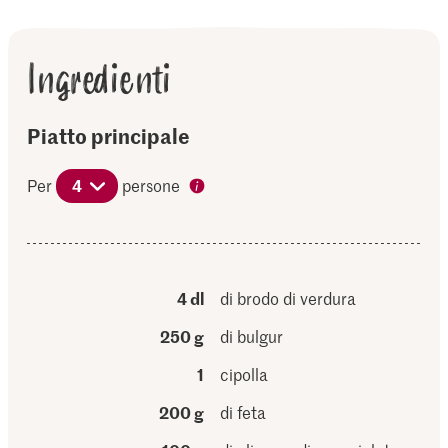
Ingredienti
Piatto principale
Per
4
persone
4 dl
di brodo di verdura
250 g
di bulgur
1
cipolla
200 g
di feta