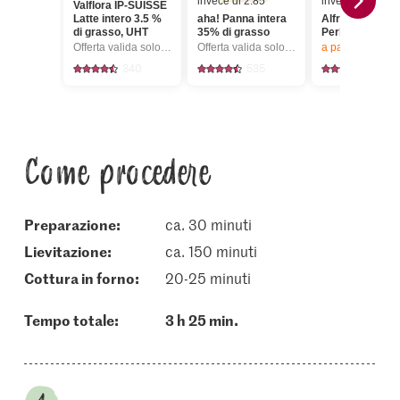
invece di 2.85
invece di 2.60
Valflora IP-SUISSE
Latte intero 3.5 %
aha! Panna intera
Alfredo Mozzar
di grasso, UHT
35% di grasso
Perline
Offerta valida solo dal 6.8 al 12.8.2026, fino a esaurimento dello stock.
Offerta valida solo dal 6.8 al 12.8.2026, fino a esaurimento dello stock.
a partire da 2
pez
340
535
378
Come procedere
Preparazione:
ca. 30 minuti
lievitazione:
ca. 150 minuti
cottura in forno:
20-25 minuti
Tempo totale:
3 h 25 min.