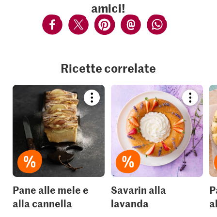
amici!
Ricette correlate
Bookmark
Bookmar
recipe
recipe
or
or
add
add
it
it
to
to
your
your
collections.
collection
Pane alle mele e
Savarin alla
P
alla cannella
lavanda
a