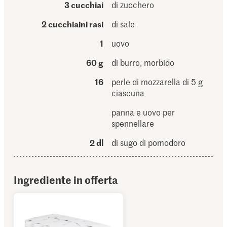
3 cucchiai
di zucchero
2 cucchiaini rasi
di sale
1
uovo
60 g
di burro, morbido
16
perle di mozzarella di 5 g
ciascuna
panna e uovo per
spennellare
2 dl
di sugo di pomodoro
Ingrediente in offerta