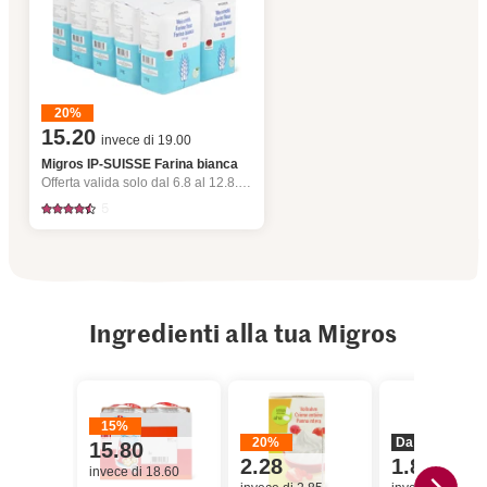
20%
15.20
invece di 19.00
Migros IP-SUISSE Farina bianca
Offerta valida solo dal 6.8 al 12.8.2026, fino a esaurimento dello stock.
5
Ingredienti alla tua Migros
15%
20%
Da 2 pezzi
3
15.80
2.28
1.82
invece di 18.60