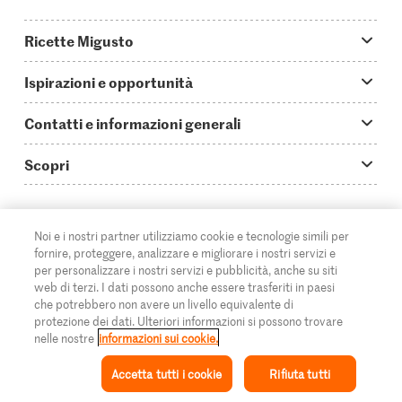
Ricette Migusto
App Migusto
Ispirazioni e opportunità
Oggi cucino
Trucchi & astuzie
Contatti e informazioni generali
Piatti principali
Storie
Domande su Migusto
Scopri
Ricette semplici & veloci
Video How to
Guida alle abbreviazioni
Supermercato
Aperitivi
IT
Glossario degli ingredienti
DE
FR
Contatti
Migros Online
Noi e i nostri partner utilizziamo cookie e tecnologie simili per
fornire, proteggere, analizzare e migliorare i nostri servizi e
Ricette al forno
Login Migusto
Pubblicità
A proposito della Migros
per personalizzare i nostri servizi e pubblicità, anche su siti
web di terzi. I dati possono anche essere trasferiti in paesi
Ricette per famiglie & bambini
Rivista Migusto
Impressum
che potrebbero non avere un livello equivalente di
Filiali
© 2026 Federazione delle cooperative Migros
protezione dei dati. Ulteriori informazioni si possono trovare
Tutte le ricette
Concorsi
nelle nostre
informazioni sui cookie.
Informazioni legali
Cumulus
Accetta tutti i cookie
Rifiuta tutti
Protezione dei dati
Rivista Azione
Ispirazione
Collezione
Ricetta
Il mio Migusto
Menu