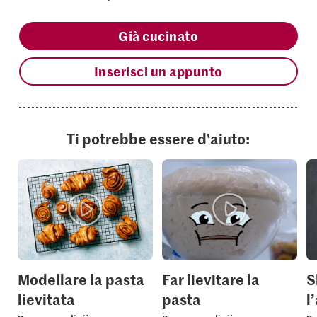
Già cucinato
Inserisci un appunto
Ti potrebbe essere d'aiuto:
Modellare la pasta
Far lievitare la
S
lievitata
pasta
l