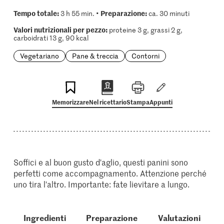
Tempo totale:
Preparazione:
3 h 55 min. •
ca. 30 minuti
Valori nutrizionali per pezzo:
proteine 3 g, grassi 2 g,
carboidrati 13 g, 90 kcal
Vegetariano
Pane & treccia
Contorni
Memorizzare
Nel ricettario
Stampa
Appunti
Soffici e al buon gusto d'aglio, questi panini sono
perfetti come accompagnamento. Attenzione perché
uno tira l'altro. Importante: fate lievitare a lungo.
Ingredienti
Preparazione
Valutazioni