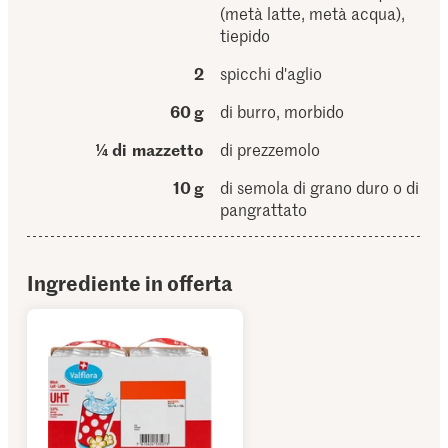
(metà latte, metà acqua),
tiepido
2
spicchi d'aglio
60 g
di burro, morbido
¼ di mazzetto
di prezzemolo
10 g
di semola di grano duro o di
pangrattato
Ingrediente in offerta