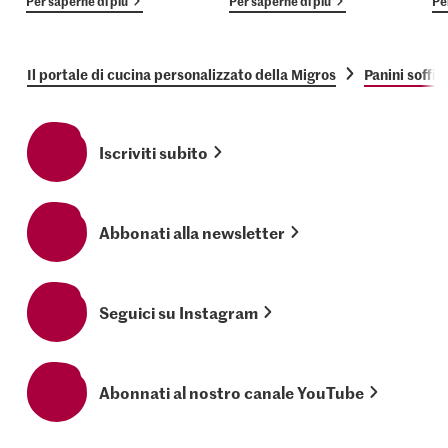
Per saperne di più
Per saperne di più
Pe
Il portale di cucina personalizzato della Migros
Panini soffici
Iscriviti subito
Abbonati alla newsletter
Seguici su Instagram
Abonnati al nostro canale YouTube