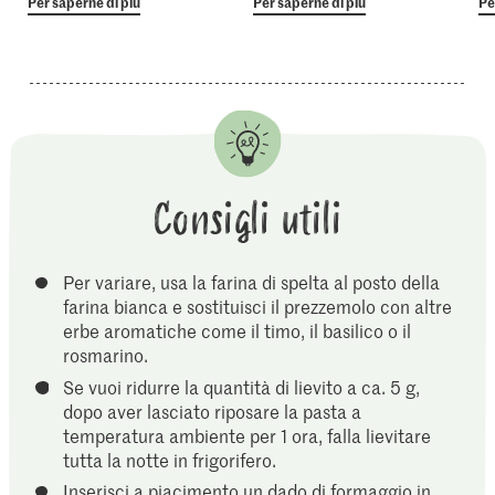
Per saperne di più
Per saperne di più
Pe
Consigli utili
Per variare, usa la farina di spelta al posto della
farina bianca e sostituisci il prezzemolo con altre
erbe aromatiche come il timo, il basilico o il
rosmarino.
Se vuoi ridurre la quantità di lievito a ca. 5 g,
dopo aver lasciato riposare la pasta a
temperatura ambiente per 1 ora, falla lievitare
tutta la notte in frigorifero.
Inserisci a piacimento un dado di formaggio in