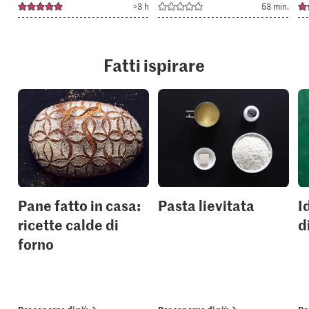
>3 h
53 min.
Fatti ispirare
Pane fatto in casa:
Pasta lievitata
I
ricette calde di
d
forno