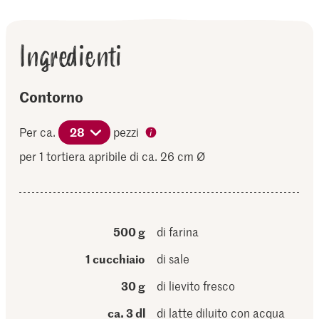
Ingredienti
Contorno
Per ca.
28
pezzi
per 1 tortiera apribile di ca. 26 cm Ø
500 g
di farina
1 cucchiaio
di sale
30 g
di lievito fresco
ca. 3 dl
di latte diluito con acqua