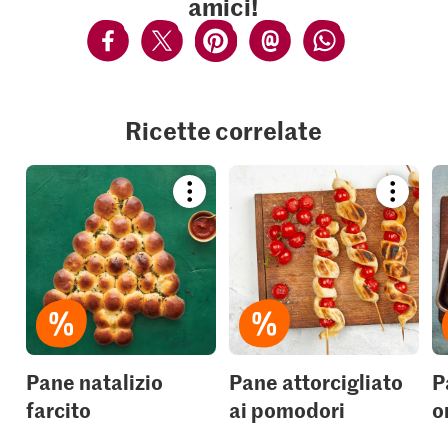
amici!
Ricette correlate
Bookmark
Bookmar
recipe
recipe
or
or
add
add
it
it
to
to
your
your
collections.
collection
Pane natalizio
Pane attorcigliato
P
farcito
ai pomodori
o