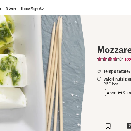
e
Storie
Il mio Migusto
Mozzarel
(2
Tempo totale:
Valori nutrizi
260 kcal
Aperitivi & s