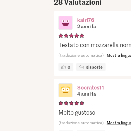
28
Valutazioni
kairi76
2 anni fa
Testato con mozzarella norm
(traduzione automatica)
Mostra lingua
0
Risposte
Socrates11
4 anni fa
Molto gustoso
(traduzione automatica)
Mostra lingua