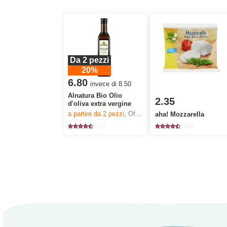
Da 2 pezzi
20%
6.80
invece di 8.50
Alnatura Bio Olio
2.35
d'oliva extra vergine
a partire da 2
pezzi,
Offerta valida solo dal 6.8 al 12.8.2026, fino a esaurimento dello stock.
aha! Mozzarella
125
494