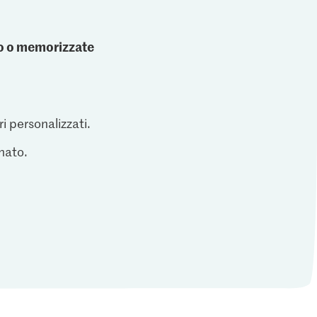
ato o memorizzate
ri personalizzati.
inato.