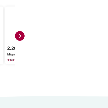
1.05
2.80
2.20
Jura Sel Sale iodato e
M-Classic 
Migros Basilico
fluorato
Confezione 
650
1235
13