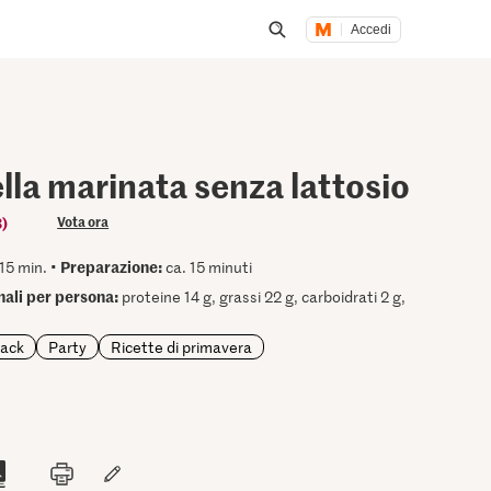
Accedi
Inizia una ricerca
la marinata senza lattosio
8)
Vota ora
Preparazione:
15 min. •
ca. 15 minuti
onali per persona:
proteine 14 g, grassi 22 g, carboidrati 2 g,
nack
Party
Ricette di primavera