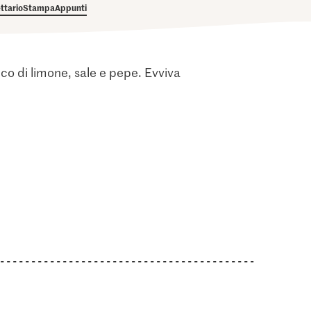
ettario
Stampa
Appunti
ucco di limone, sale e pepe. Evviva