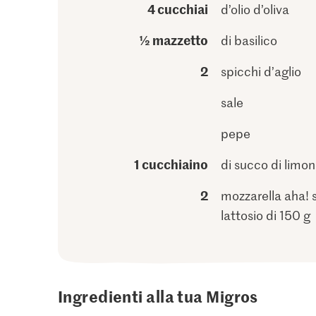
4 cucchiai
d’olio d’oliva
½ mazzetto
di basilico
2
spicchi d’aglio
sale
pepe
1 cucchiaino
di succo di limo
2
mozzarella aha! 
lattosio di 150 g
Ingredienti alla tua Migros