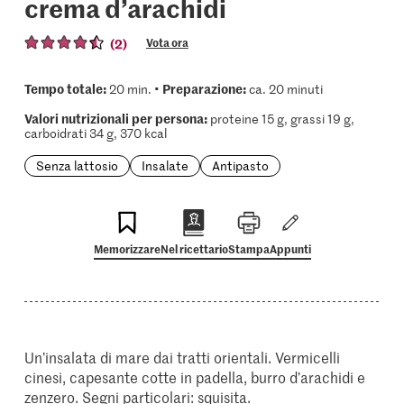
crema d’arachidi
(2)
Vota ora
Tempo totale:
Preparazione:
20 min. •
ca. 20 minuti
Valori nutrizionali per persona:
proteine 15 g, grassi 19 g,
carboidrati 34 g, 370 kcal
Senza lattosio
Insalate
Antipasto
Memorizzare
Nel ricettario
Stampa
Appunti
Un’insalata di mare dai tratti orientali. Vermicelli
cinesi, capesante cotte in padella, burro d’arachidi e
zenzero. Segni particolari: squisita.