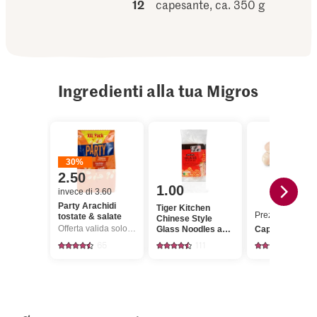
12
capesante, ca. 350 g
Ingredienti alla tua Migros
30%
2.50
1.00
invece di 3.60
Party Arachidi
Tiger Kitchen
Prezzo del gior
tostate & salate
Chinese Style
Offerta valida solo dal 6.8 al 12.8.2026, fino a esaurimento dello stock.
Glass Noodles a
Capesante
base di amido di
65
111
28
piselli e fagioli
mungo