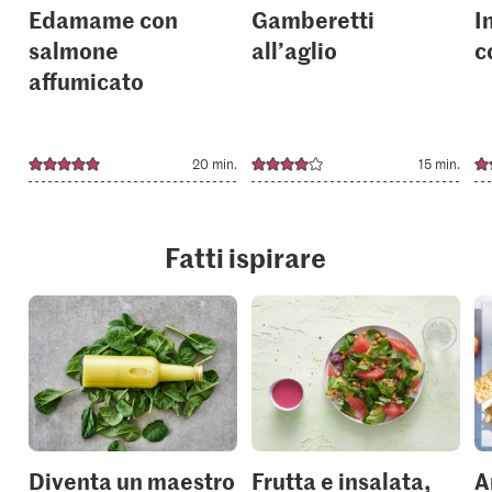
Edamame con
Gamberetti
I
salmone
all’aglio
c
affumicato
20 min.
15 min.
Fatti ispirare
Diventa un maestro
Frutta e insalata,
A