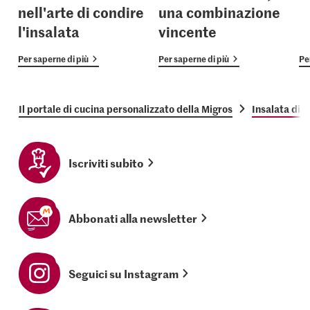
nell'arte di condire
una combinazione
l'insalata
vincente
Per saperne di più
Per saperne di più
Pe
Il portale di cucina personalizzato della Migros
Insalata di 
Iscriviti subito
Abbonati alla newsletter
Seguici su Instagram