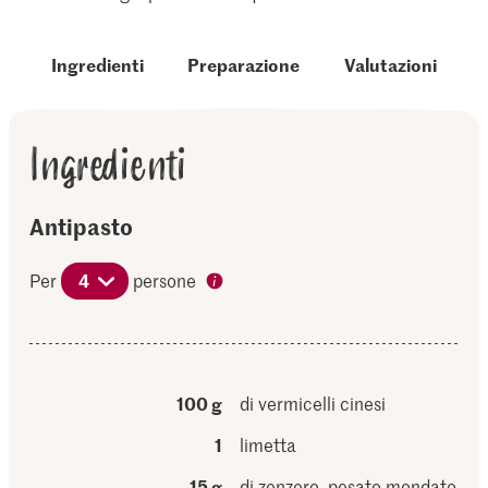
Ingredienti
Preparazione
Valutazioni
Ingredienti
Antipasto
Per
4
persone
100 g
di vermicelli cinesi
1
limetta
15 g
di zenzero, pesato mondato