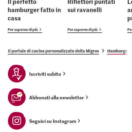
Il perfetto
Riflettori puntati
L
hamburger fatto in
sui ravanelli
a
casa
p
Per saperne di più
Per saperne di più
Pe
Il portale di cucina personalizzato della Migros
Hamburger c
Iscriviti subito
Abbonati alla newsletter
Seguici su Instagram