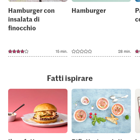
Hamburger con
Hamburger
P
insalata di
c
finocchio
15 min.
28 min.
Fatti ispirare