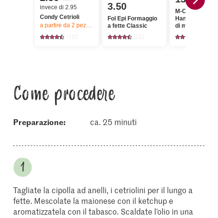
3.50
invece di 2.95
M-Classic
Condy Cetrioli
Fol Epi Formaggio
Hamburger Ca
a partire da 2
pezzi,
Offerta valida solo dal 6.8 al 12.8.2026, fino a 
a fette Classic
di manzo
1133
332
210
Come procedere
Preparazione:
ca. 25 minuti
Tagliate la cipolla ad anelli, i cetriolini per il lungo a
fette. Mescolate la maionese con il ketchup e
aromatizzatela con il tabasco. Scaldate l’olio in una