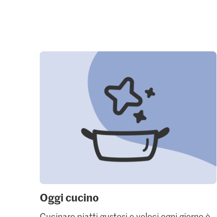
Oggi cucino
Cucinare piatti gustosi e veloci ogni giorno è