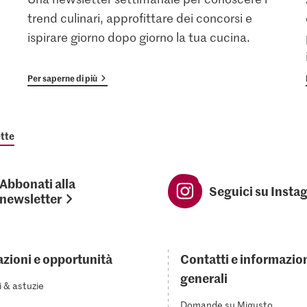
trend culinari, approfittare dei concorsi e
ispirare giorno dopo giorno la tua cucina.
Per saperne di più
tte
Abbonati alla
Seguici su Insta
newsletter
azioni e opportunità
Contatti e informazio
generali
i & astuzie
Domande su Migusto