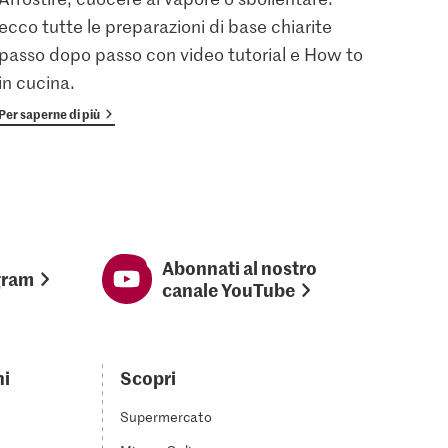
ecco tutte le preparazioni di base chiarite
gratu
passo dopo passo con video tutorial e How to
vanta
in cucina.
Per saperne di più
Per sap
Abonnati al nostro
gram
canale YouTube
ni
Scopri
Supermercato