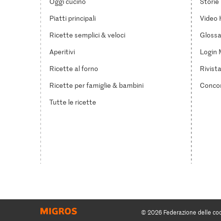
Oggi cucino
Storie
Piatti principali
Video 
Ricette semplici & veloci
Glossar
Aperitivi
Login 
Ricette al forno
Rivist
Ricette per famiglie & bambini
Concor
Tutte le ricette
© 2026 Federazione delle co