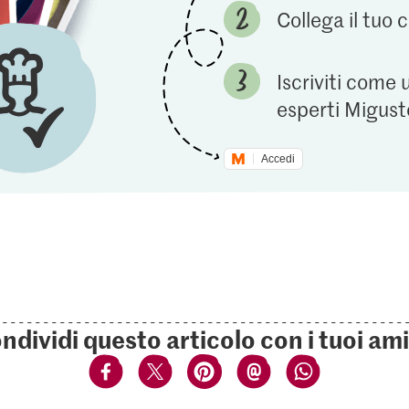
Collega il tuo
Iscriviti come 
esperti Migust
Accedi
ndividi questo articolo con i tuoi ami