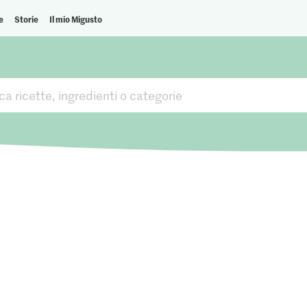
e
Storie
Il mio Migusto