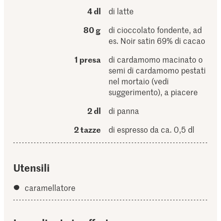
4 dl
di latte
80 g
di cioccolato fondente, ad
es. Noir satin 69% di cacao
1 presa
di cardamomo macinato o
semi di cardamomo pestati
nel mortaio (vedi
suggerimento), a piacere
2 dl
di panna
2 tazze
di espresso da ca. 0,5 dl
Utensili
caramellatore