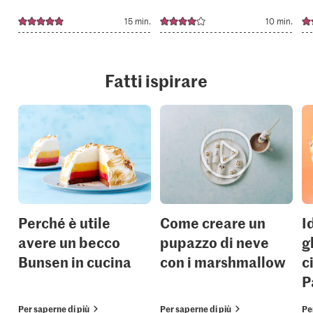
15 min.
10 min.
Fatti ispirare
Perché è utile
Come creare un
I
avere un becco
pupazzo di neve
g
Bunsen in cucina
con i marshmallow
c
P
Per saperne di più
Per saperne di più
Pe