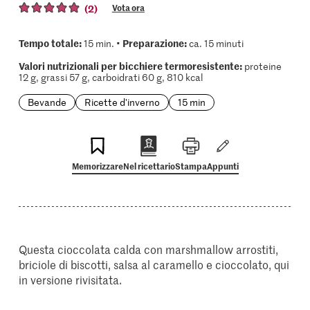
(2)
Vota ora
Tempo totale:
Preparazione:
15 min. •
ca. 15 minuti
Valori nutrizionali per bicchiere termoresistente:
proteine
12 g, grassi 57 g, carboidrati 60 g, 810 kcal
Bevande
Ricette d'inverno
15 min
Memorizzare
Nel ricettario
Stampa
Appunti
Questa cioccolata calda con marshmallow arrostiti,
briciole di biscotti, salsa al caramello e cioccolato, qui
in versione rivisitata.