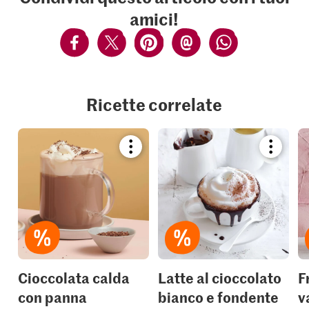
amici!
Ricette correlate
Bookmark
Bookmar
recipe
recipe
or
or
add
add
it
it
to
to
your
your
collections.
collection
Cioccolata calda
Latte al cioccolato
F
con panna
bianco e fondente
v