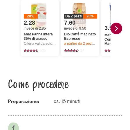
20%
Da 2 pezzi
20%
2.28
7.60
3.50
invece di 2.85
invece di 9.50
aha! Panna intera
Bio Caffè macinato
Marshmallow
35% di grasso
Espresso
Company
Offerta valida solo dal 6.8 al 12.8.2026, fino a esaurimento dello stock.
a partire da 2
pezzi,
Offerta valida solo da
Marshmallow 
535
24
71
Come procedere
Preparazione:
ca. 15 minuti