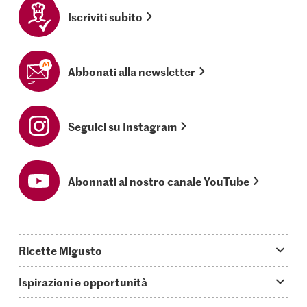
Iscriviti subito
Abbonati alla newsletter
Seguici su Instagram
Abonnati al nostro canale YouTube
Ricette Migusto
App Migusto
Ispirazioni e opportunità
Oggi cucino
Trucchi & astuzie