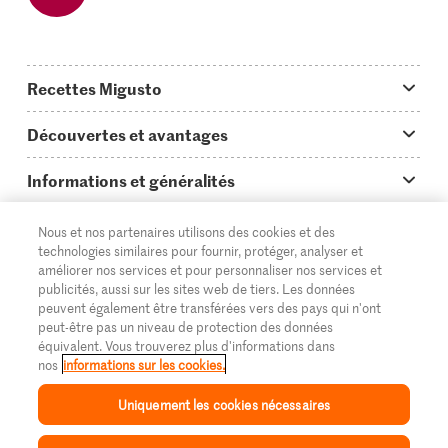
Recettes Migusto
App Migusto
Découvertes et avantages
Idées de menus
Trucs & astuces
Informations et généralités
Plats principaux
On en parle...
Questions concernant Migusto
Découvrir
Nous et nos partenaires utilisons des cookies et des
Simple & vite prêt
technologies similaires pour fournir, protéger, analyser et
Tutoriels
Cuisiner avec Migusto
Supermarché
améliorer nos services et pour personnaliser nos services et
publicités, aussi sur les sites web de tiers. Les données
Apéritif
FR
Glossaire des ingrédients
DE
IT
Service clientèle & contact
Migros Online
peuvent également être transférées vers des pays qui n'ont
peut-être pas un niveau de protection des données
Préparations au four
Login Migusto
Publicité
À propos de Migros
équivalent. Vous trouverez plus d'informations dans
nos
informations sur les cookies.
Enfants & famille
Magazine Migusto
Impressum
Magasins
© 2026 La Fédération des coopératives Migros
Uniquement les cookies nécessaires
Toutes les recettes
Concours
Mentions légales
Cumulus