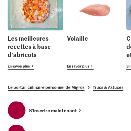
Les meilleures
Volaille
C
recettes à base
d
d’abricots
e
En savoir plus
En savoir plus
En 
Le portail culinaire personnel de Migros
Trucs & Astuces
S’inscrire maintenant