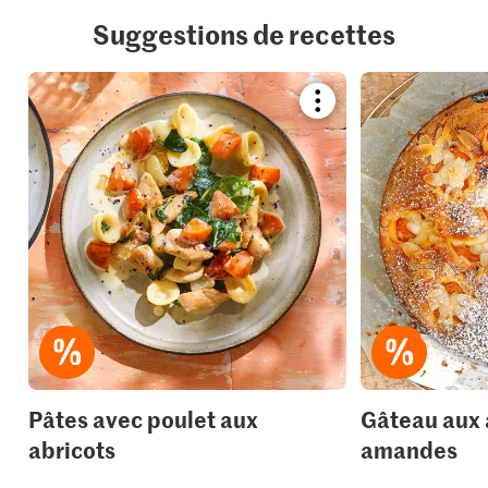
Suggestions de recettes
Bookmark
recipe
or
add
it
to
your
collections.
Pâtes avec poulet aux
Gâteau aux 
abricots
amandes