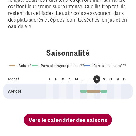
exaltent leur arôme sucré intense. Cueillis trop tôt, ils
restent durs et fades. Les abricots se savourent dans
des plats sucrés et épicés, confits, séchés, en jus et en
eau-de-vie.
Saisonnalité
Suisse*
Pays étrangers proches**
Conseil culinaire***
an
év
ar
vr
ai
ui
ui
ep
ct
ov
éc
Monat
J
F
M
A
M
J
J
A
S
O
N
D
oû
Abricot
Vers le calendrier des saisons