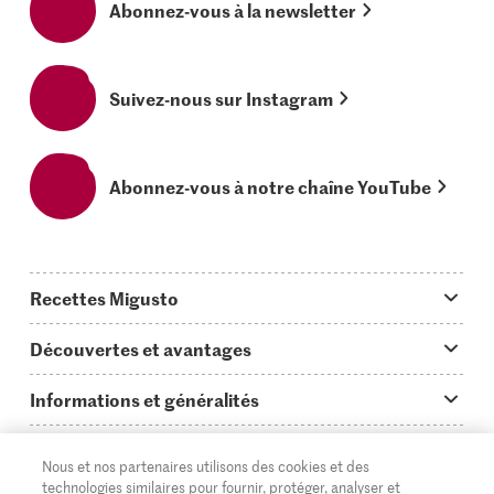
Abonnez-vous à la newsletter
Suivez-nous sur Instagram
Abonnez-vous à notre chaîne YouTube
Recettes Migusto
App Migusto
Découvertes et avantages
Idées de menus
Trucs & astuces
Informations et généralités
Plats principaux
On en parle...
Questions concernant Migusto
Découvrir
Nous et nos partenaires utilisons des cookies et des
Simple & vite prêt
Tutoriels
Cuisiner avec Migusto
Supermarché
technologies similaires pour fournir, protéger, analyser et