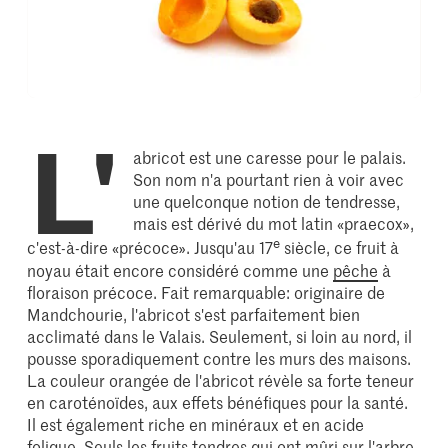
L'
abricot est une caresse pour le palais.
Son nom n'a pourtant rien à voir avec
une quelconque notion de tendresse,
mais est dérivé du mot latin «praecox»,
e
c'est-à-dire «précoce». Jusqu'au 17
siècle, ce fruit à
noyau était encore considéré comme une
pêche
à
floraison précoce. Fait remarquable: originaire de
Mandchourie, l'abricot s'est parfaitement bien
acclimaté dans le Valais. Seulement, si loin au nord, il
pousse sporadiquement contre les murs des maisons.
La couleur orangée de l'abricot révèle sa forte teneur
en caroténoïdes, aux effets bénéfiques pour la santé.
Il est également riche en minéraux et en acide
folique. Seuls les fruits tendres qui ont mûri sur l'arbre