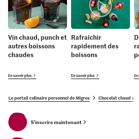
Vin chaud, punch et
Rafraîchir
D
autres boissons
rapidement des
r
chaudes
boissons
p
En savoir plus
En savoir plus
En 
Le portail culinaire personnel de Migros
Chocolat chaud aux
S’inscrire maintenant