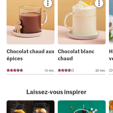
Bookmark
Bookmar
recipe
recipe
or
or
add
add
it
it
to
to
your
your
collections.
collection
Chocolat chaud aux
Chocolat blanc
H
épices
chaud
v
10 min.
30 min.
Laissez-vous inspirer