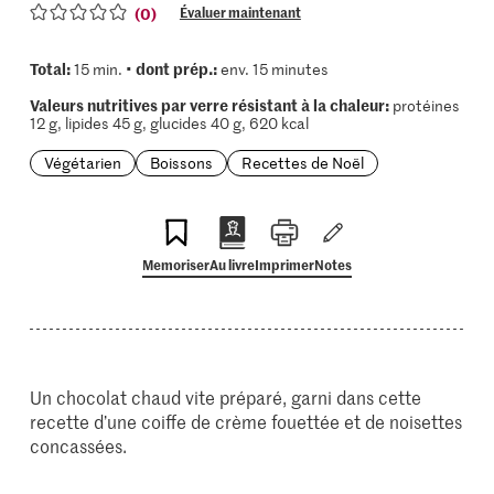
(0)
Évaluer maintenant
Total:
dont prép.:
15 min. •
env. 15 minutes
Valeurs nutritives par verre résistant à la chaleur:
protéines
12 g, lipides 45 g, glucides 40 g, 620 kcal
Végétarien
Boissons
Recettes de Noël
Memoriser
Au livre
Imprimer
Notes
Un chocolat chaud vite préparé, garni dans cette
recette d’une coiffe de crème fouettée et de noisettes
concassées.