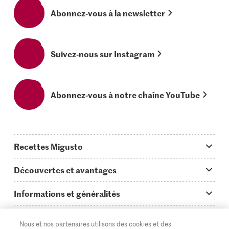
Abonnez-vous à la newsletter
Suivez-nous sur Instagram
Abonnez-vous à notre chaîne YouTube
Recettes Migusto
App Migusto
Découvertes et avantages
Idées de menus
Trucs & astuces
Informations et généralités
Plats principaux
On en parle...
Questions concernant Migusto
Découvrir
Nous et nos partenaires utilisons des cookies et des
Simple & vite prêt