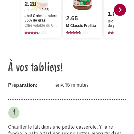
2.28
au lieu de 2.85
1.85
aha! Crème entière
2.65
35% de gras
Bio Lait entier 
Offre valable du 6.8 au 12.8.2026, jusqu’à épuisement du stock.
M-Classic Frelitta
de gras, pasteu
535
108
857
À vos tabliers!
Préparation:
env. 15 minutes
Chauffer le lait dans une petite casserole. Y faire
fondre la pâte à tartiner aux noisettes. Répartir dans